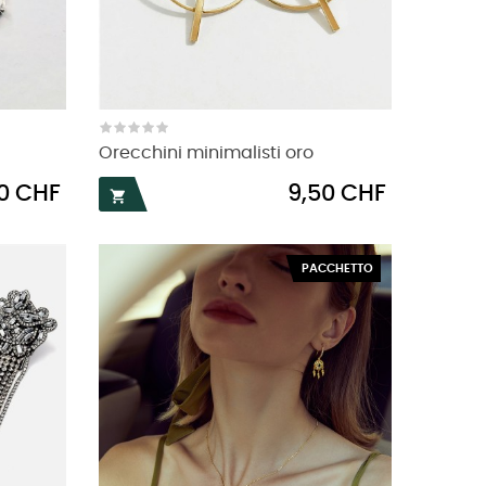
Orecchini minimalisti oro
o
Prezzo
50 CHF
9,50 CHF

PACCHETTO