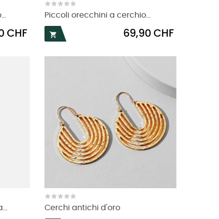
..
Piccoli orecchini a cerchio...
Prezzo
0 CHF
69,90 CHF

...
Cerchi antichi d'oro