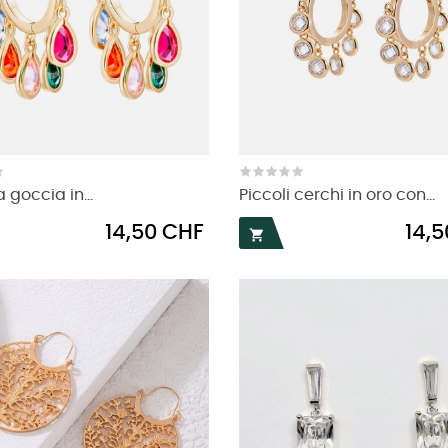
 goccia in...
Piccoli cerchi in oro con...
Prezzo
Prezzo
14,50 CHF
14,
