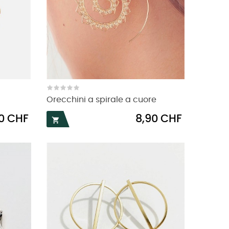
Orecchini a spirale a cuore
Prezzo
50 CHF
8,90 CHF
