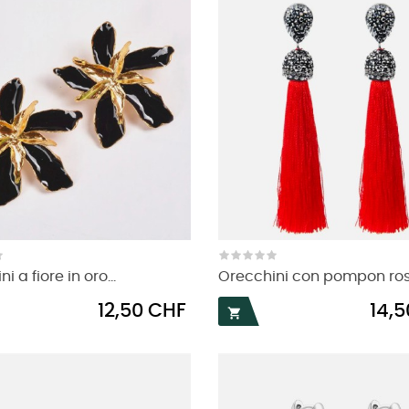
i a fiore in oro...
Orecchini con pompon ros
Prezzo
Prezzo
12,50 CHF
14,
