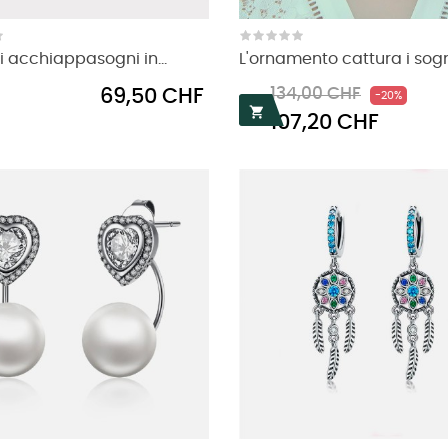
i acchiappasogni in...
L'ornamento cattura i sogni
Prezzo
Prezzo
Prezz
69,50 CHF
134,00 CHF
-20%
regolare

107,20 CHF