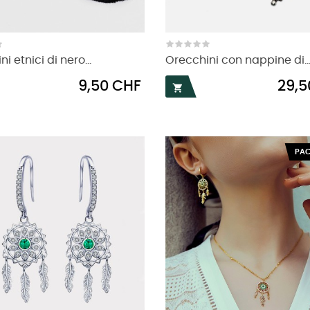
i etnici di nero...
Orecchini con nappine di..
Prezzo
Prezzo
9,50 CHF
29,5

PAC