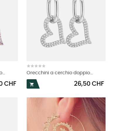
...
Orecchini a cerchio doppio...
Prezzo
0 CHF
26,50 CHF
