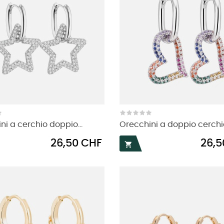
ni a cerchio doppio...
Orecchini a doppio cerchio
Prezzo
Prezzo
26,50 CHF
26,5
