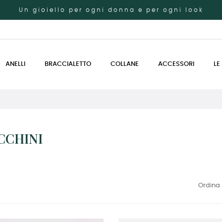
Un gioiello per ogni donna e per ogni look
ANELLI
BRACCIALETTO
COLLANE
ACCESSORI
LE
CCHINI
Ordina 