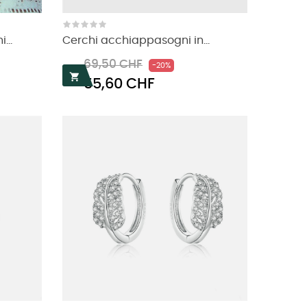
...
Cerchi acchiappasogni in...
o
Prezzo
Prezzo
69,50 CHF
-20%
regolare

55,60 CHF