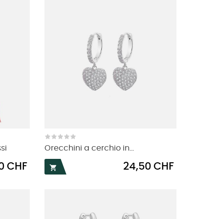
si
Orecchini a cerchio in...
Prezzo
50 CHF
24,50 CHF
