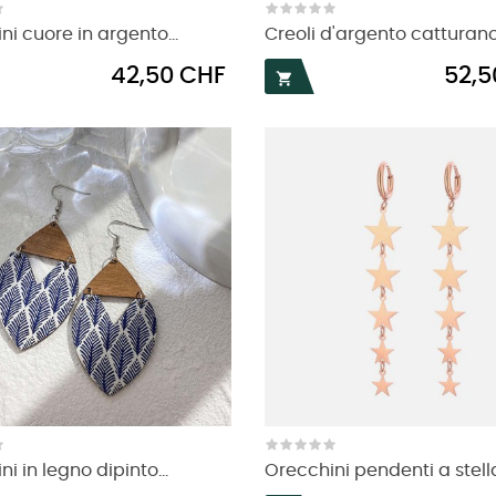
ni cuore in argento...
Creoli d'argento catturano.
Prezzo
Prezzo
42,50 CHF
52,5

i in legno dipinto...
Orecchini pendenti a stella