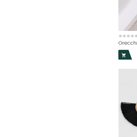
Orecchin
