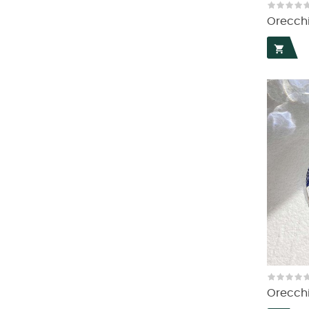
Orecchi

Orecchin