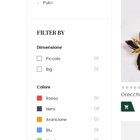
Pulci
FILTER BY
Dimensione
(1)
Piccolo
(1)
Big
Colore
Orecchin
(1)
Rosso

(3)
Nero
(1)
Arancione
(1)
Blu