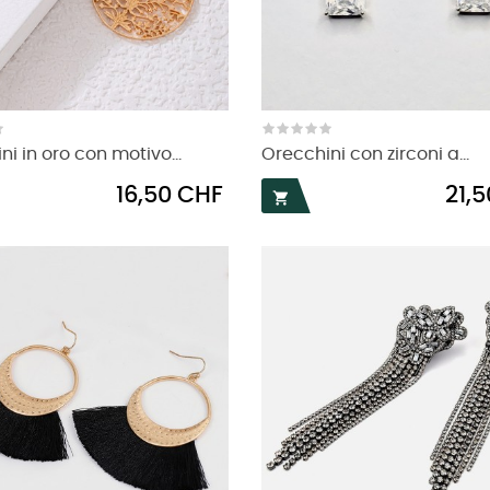
i in oro con motivo...
Orecchini con zirconi a...
Prezzo
Prezz
16,50 CHF
21,
