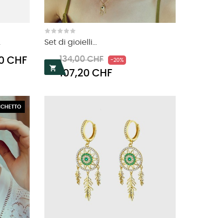
.
Set di gioielli...
Prezzo
Prezzo
0 CHF
134,00 CHF
-20%
regolare

107,20 CHF
CHETTO