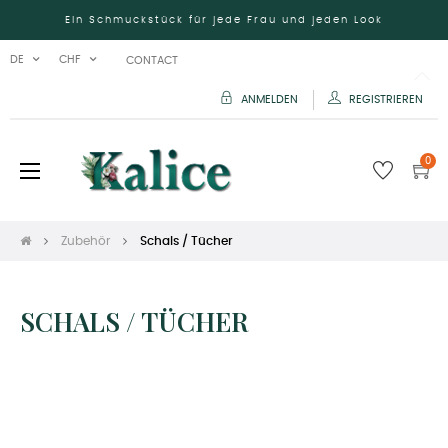
Ein Schmuckstück für jede Frau und jeden Look
DE
CHF
CONTACT
ANMELDEN
REGISTRIEREN
0
Umschalten
☰
der
Navigation
Zubehör
Schals / Tücher
SCHALS / TÜCHER