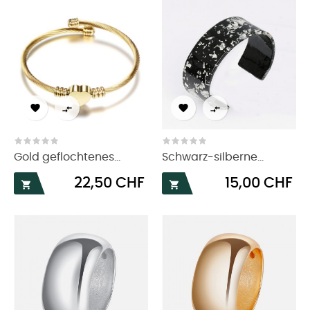




Gold geflochtenes...
Schwarz-silberne...
Preis
Preis
22,50 CHF
15,00 CHF

