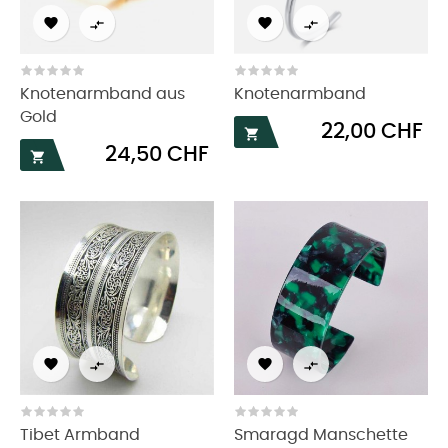




Knotenarmband aus
Knotenarmband
Gold
Preis
22,00 CHF

Preis
24,50 CHF





Tibet Armband
Smaragd Manschette