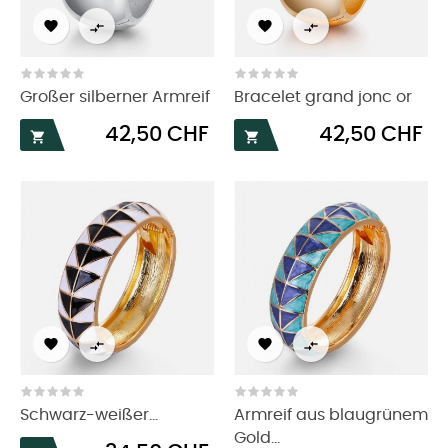




Großer silberner Armreif
Bracelet grand jonc or
Preis
Preis
42,50 CHF
42,50 CHF






Schwarz-weißer...
Armreif aus blaugrünem
Gold...
Preis