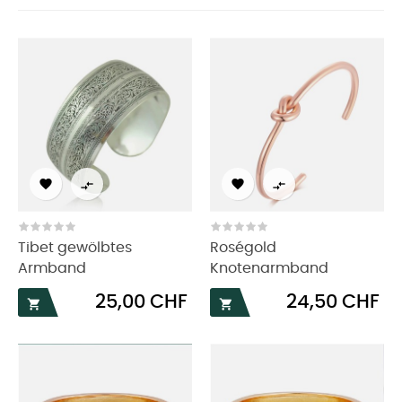




Tibet gewölbtes
Roségold
Armband
Knotenarmband
Preis
Preis
25,00 CHF
24,50 CHF

