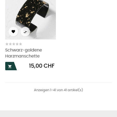


Schwarz-goldene
Harzmanschette
Preis
15,00 CHF

Anzeigen 1-41 von 41 artikel(s)