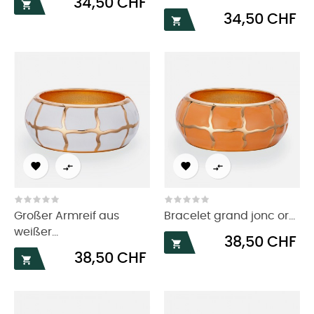
34,50 CHF

Preis
34,50 CHF





Großer Armreif aus
Bracelet grand jonc or...
weißer...
Preis
38,50 CHF

Preis
38,50 CHF
