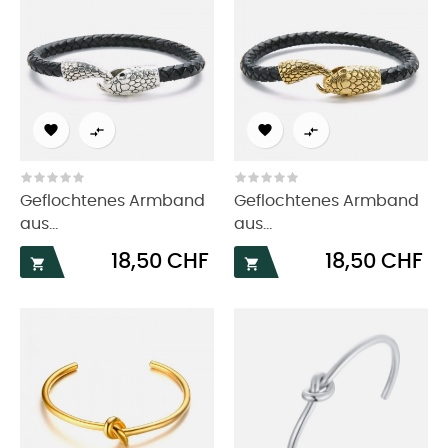




Geflochtenes Armband
Geflochtenes Armband
aus...
aus...
Preis
Preis
18,50 CHF
18,50 CHF

