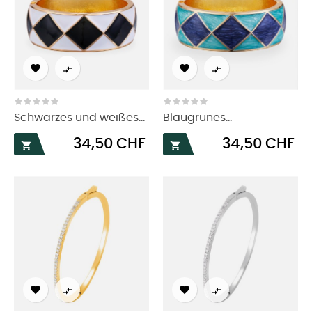




Schwarzes und weißes...
Blaugrünes...
Preis
Preis
34,50 CHF
34,50 CHF





