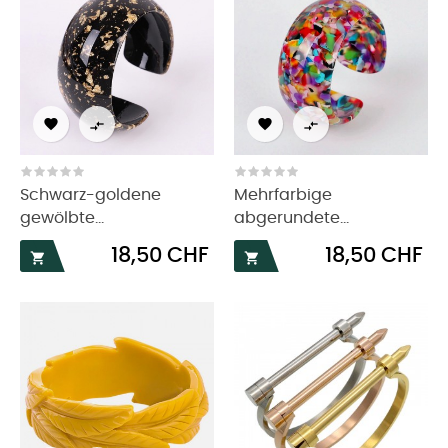




Schwarz-goldene
Mehrfarbige
gewölbte...
abgerundete...
Preis
Preis
18,50 CHF
18,50 CHF

