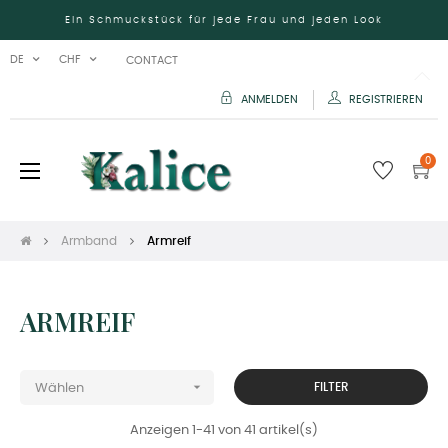
Ein Schmuckstück für jede Frau und jeden Look
DE
CHF
CONTACT
ANMELDEN
REGISTRIEREN
0
Umschalten
☰
der
Navigation
Armband
Armreif
ARMREIF

FILTER
Wählen
Anzeigen 1-41 von 41 artikel(s)