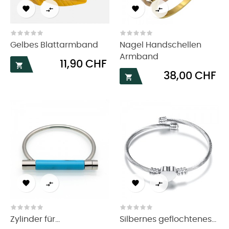




Gelbes Blattarmband
Nagel Handschellen
Armband
Preis
11,90 CHF

Preis
38,00 CHF





Zylinder für...
Silbernes geflochtenes...