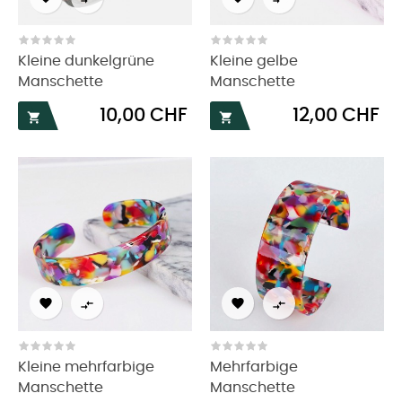
Kleine dunkelgrüne
Kleine gelbe
Manschette
Manschette
Preis
Preis
10,00 CHF
12,00 CHF






Kleine mehrfarbige
Mehrfarbige
Manschette
Manschette