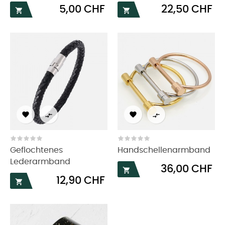
Preis
Preis
5,00 CHF
22,50 CHF






Geflochtenes
Handschellenarmband
Lederarmband
Preis
36,00 CHF

Preis
12,90 CHF
