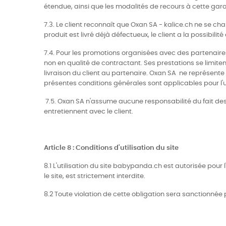
étendue, ainsi que les modalités de recours à cette gar
7.3. Le client reconnaît que Oxan SA - kalice.ch ne se ch
produit est livré déjà défectueux, le client a la possibili
7.4. Pour les promotions organisées avec des partenaires 
non en qualité de contractant. Ses prestations se limitent
livraison du client au partenaire. Oxan SA ne représente
présentes conditions générales sont applicables pour l'ut
7.5. Oxan SA n'assume aucune responsabilité du fait des 
entretiennent avec le client.
Article 8 : Conditions d'utilisation du site
8.1 L'utilisation du site babypanda.ch est autorisée pou
le site, est strictement interdite.
8.2 Toute violation de cette obligation sera sanctionné