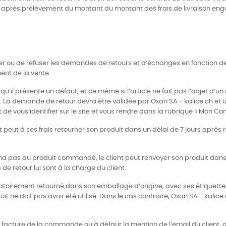
s après prélèvement du montant du montant des frais de livraison eng
pter ou de refuser les demandes de retours et d’échanges en fonction de
ent de la vente.
 qu’il présente un défaut, et ce même si l’article ne fait pas l’objet d’u
s. La demande de retour devra être validée par Oxan SA - kalice.ch et
t de vous identifier sur le site et vous rendre dans la rubrique « Mon Co
t peut à ses frais retourner son produit dans un délai de 7 jours apr
spond pas au produit commandé, le client peut renvoyer son produit dan
de retour lui sont à la charge du client.
obligatoirement retourné dans son emballage d’origine, avec ses étiqu
t ne doit pas avoir été utilisé. Dans le cas contraire, Oxan SA - kalice.
la facture de la commande ou à défaut la mention de l’email du client