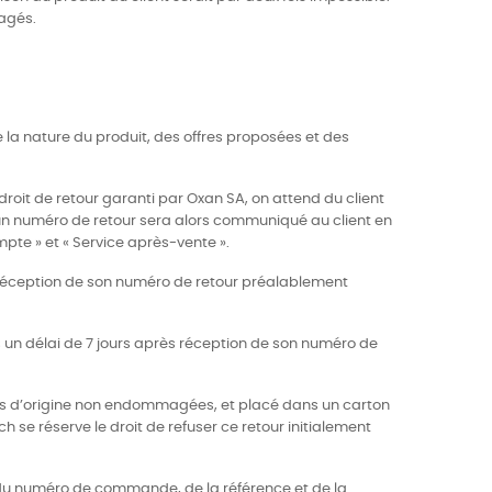
agés.
 la nature du produit, des offres proposées et des
n droit de retour garanti par Oxan SA, on attend du client
 un numéro de retour sera alors communiqué au client en
mpte » et « Service après-vente ».
ès réception de son numéro de retour préalablement
s un délai de 7 jours après réception de son numéro de
ettes d’origine non endommagées, et placé dans un carton
ch se réserve le droit de refuser ce retour initialement
, du numéro de commande, de la référence et de la