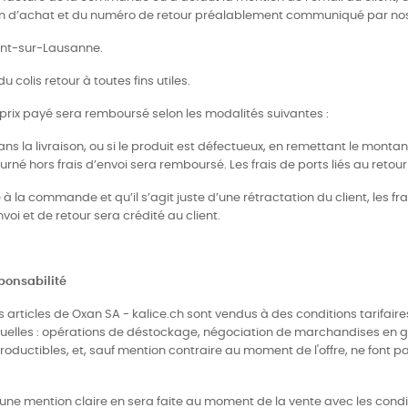
ion d’achat et du numéro de retour préalablement communiqué par nos 
Mont-sur-Lausanne.
colis retour à toutes fins utiles.
 prix payé sera remboursé selon les modalités suivantes :
ans la livraison, ou si le produit est défectueux, en remettant le montant
urné hors frais d’envoi sera remboursé. Les frais de ports liés au retour
 la commande et qu’il s’agit juste d’une rétractation du client, les frai
oi et de retour sera crédité au client.
sponsabilité
, les articles de Oxan SA - kalice.ch sont vendus à des conditions tarif
elles : opérations de déstockage, négociation de marchandises en gros
roductibles, et, sauf mention contraire au moment de l'offre, ne font p
, une mention claire en sera faite au moment de la vente avec les condi