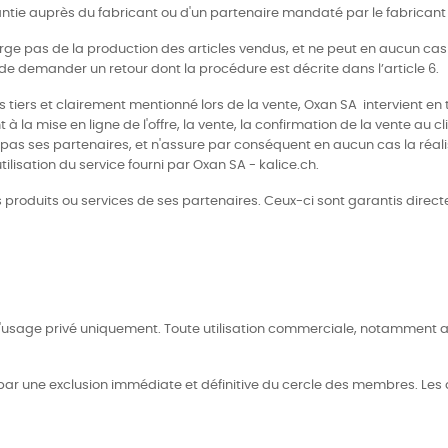
antie auprès du fabricant ou d'un partenaire mandaté par le fabricant
arge pas de la production des articles vendus, et ne peut en aucun cas a
té de demander un retour dont la procédure est décrite dans l’article 6.
tiers et clairement mentionné lors de la vente, Oxan SA intervient en ta
 à la mise en ligne de l'offre, la vente, la confirmation de la vente au 
 pas ses partenaires, et n'assure par conséquent en aucun cas la réali
ilisation du service fourni par Oxan SA - kalice.ch.
produits ou services de ses partenaires. Ceux-ci sont garantis directe
r l'usage privé uniquement. Toute utilisation commerciale, notamment au
e par une exclusion immédiate et définitive du cercle des membres. Le