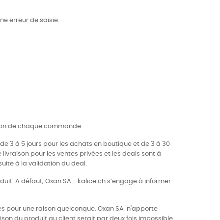
e erreur de saisie.
idation de chaque commande.
de 3 à 5 jours pour les achats en boutique et de 3 à 30
 livraison pour les ventes privées et les deals sont à
ite à la validation du deal.
roduit. A défaut, Oxan SA - kalice.ch s’engage à informer
elles pour une raison quelconque, Oxan SA n'apporte
ison du produit au client serait par deux fois impossible.