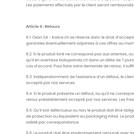
Les paiements effectués par le client seront remboursé
Article 6 : Retours
6.1. Oxan SA - kalice.ch se réserve donc le droit d’acce
garanties éventuellement adjointes à ces offres au mom
6.2. Si le produit livré ne correspond pas aux attentes, ou
qu’il en avertisse babypanda.ch dans un délai de 7 jour
cas d’accord. Pour faire votre demande de retour, il suffi
6.3. Indépendamment de l’existence d’un défaut, le clien
accepté par nos services.
6.4. Si le produit présente un défaut, ou qu’il ne corre
retour préalablement accepté par nos services. Les frais 
6.5. Qu’il soit défectueux ou non, le produit doit être 
de protection ou équivalent au packaging initial. Le produi
validé par correspondance.
6.6. Le produit doit être impérativement retourné avec 