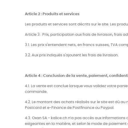
Article 2 : Produits et services
Les produits et services sont décrits sur le site. Les pro
Article 3 : Prix, participation aux frais de livraison, frais a
3.1. Les prix s'entendent nets, en francs suisses, TVA com
3.2. Aux prix indiqués s'ajoutent les frais de livraison.
Article 4 : Conclusion de la vente, paiement, confidenti
4.1. La vente est conclue lorsque vous validez votre pani
commande.
4.2. Le montant des achats réalisés sur le site est dû 
Postcard et e-Finance de Postfinance ou Paypal.
4.3. Oxan SA - kalice.ch n’a pas accès aux informations 
exigeantes en la matière, et selon le mode de paiement c