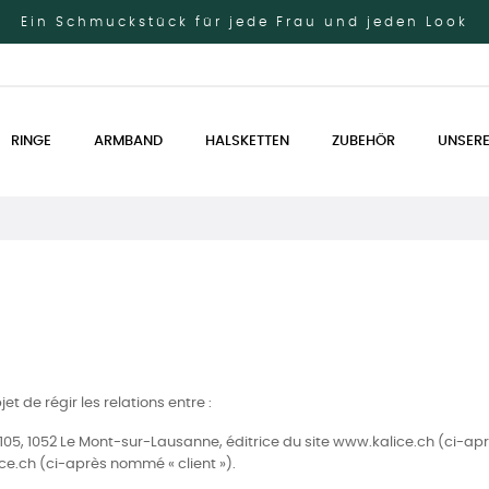
Ein Schmuckstück für jede Frau und jeden Look
RINGE
ARMBAND
HALSKETTEN
ZUBEHÖR
UNSERE
t de régir les relations entre :
105, 1052 Le Mont-sur-Lausanne, éditrice du site www.kalice.ch (ci-apr
.ch (ci-après nommé « client »).