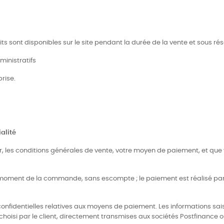
duits sont disponibles sur le site pendant la durée de la vente et sous r
dministratifs
prise.
alité
er, les conditions générales de vente, votre moyen de paiement, et que
au moment de la commande, sans escompte ; le paiement est réalisé pa
confidentielles relatives aux moyens de paiement. Les informations sais
hoisi par le client, directement transmises aux sociétés Postfinance o