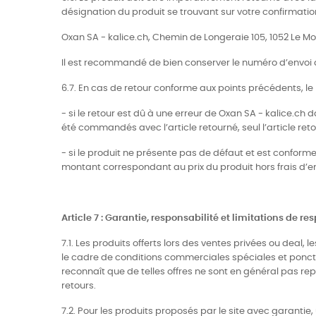
désignation du produit se trouvant sur votre confirmat
Oxan SA - kalice.ch, Chemin de Longeraie 105, 1052 Le 
Il est recommandé de bien conserver le numéro d’envoi du 
6.7. En cas de retour conforme aux points précédents, le
- si le retour est dû à une erreur de Oxan SA - kalice.ch d
été commandés avec l’article retourné, seul l’article reto
- si le produit ne présente pas de défaut et est conforme à
montant correspondant au prix du produit hors frais d’env
Article 7 : Garantie, responsabilité et limitations de re
7.1. Les produits offerts lors des ventes privées ou deal
le cadre de conditions commerciales spéciales et ponctu
reconnaît que de telles offres ne sont en général pas rep
retours.
7.2. Pour les produits proposés par le site avec garantie