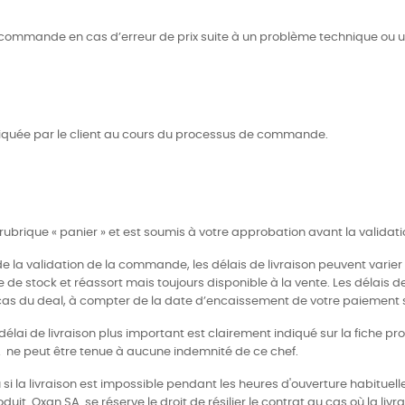
ne commande en cas d’erreur de prix suite à un problème technique ou un
indiquée par le client au cours du processus de commande.
la rubrique « panier » et est soumis à votre approbation avant la val
e la validation de la commande, les délais de livraison peuvent varier 
e de stock et réassort mais toujours disponible à la vente. Les délais de
 cas du deal, à compter de la date d’encaissement de votre paiement su
e délai de livraison plus important est clairement indiqué sur la fiche p
SA ne peut être tenue à aucune indemnité de ce chef.
ou si la livraison est impossible pendant les heures d'ouverture habitu
t. Oxan SA se réserve le droit de résilier le contrat au cas où la livra