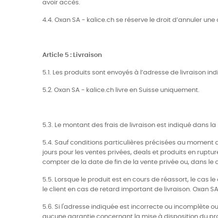
avoir accès.
4.4. Oxan SA - kalice.ch se réserve le droit d’annuler u
Article 5 : Livraison
5.1. Les produits sont envoyés à l’adresse de livraison 
5.2. Oxan SA - kalice.ch livre en Suisse uniquement.
5.3. Le montant des frais de livraison est indiqué dans 
5.4. Sauf conditions particulières précisées au moment d
jours pour les ventes privées, deals et produits en ruptur
compter de la date de fin de la vente privée ou, dans le
5.5. Lorsque le produit est en cours de réassort, le cas l
le client en cas de retard important de livraison. Oxan 
5.6. Si l'adresse indiquée est incorrecte ou incomplète 
aucune garantie concernant la mise à disposition du produi