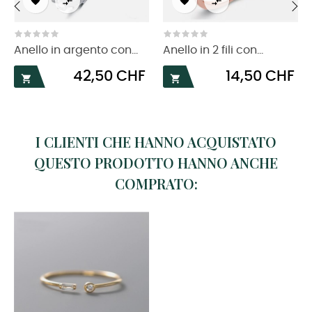




‹
›
Anello in argento con...
Anello in 2 fili con...
Prezzo
Prezzo
42,50 CHF
14,50 CHF


I CLIENTI CHE HANNO ACQUISTATO
QUESTO PRODOTTO HANNO ANCHE
COMPRATO: