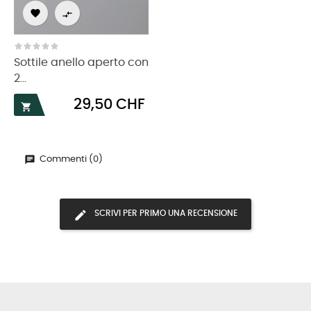


Sottile anello aperto con
2...
Prezzo
29,50 CHF

Commenti (0)
SCRIVI PER PRIMO UNA RECENSIONE