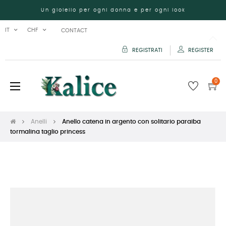
Un gioiello per ogni donna e per ogni look
IT
CHF
CONTACT
REGISTRATI
REGISTER
0
navigazione
☰
Toggle
Anelli
Anello catena in argento con solitario paraiba
tormalina taglio princess