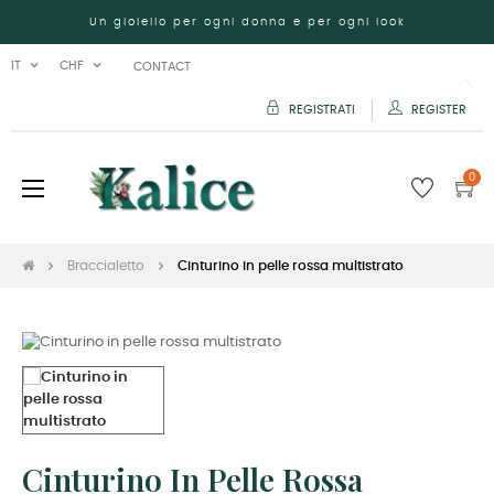
Un gioiello per ogni donna e per ogni look
IT
CHF
CONTACT
REGISTRATI
REGISTER
0
navigazione
☰
Toggle
Braccialetto
Cinturino in pelle rossa multistrato
Cinturino In Pelle Rossa