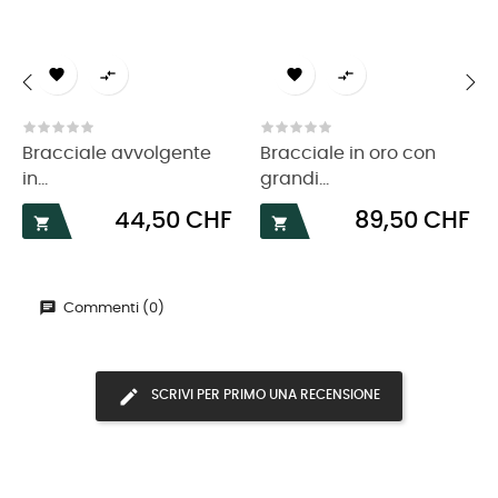




‹
›
Bracciale avvolgente
Bracciale in oro con
in...
grandi...
Prezzo
Prezzo
44,50 CHF
89,50 CHF


Commenti (0)
SCRIVI PER PRIMO UNA RECENSIONE