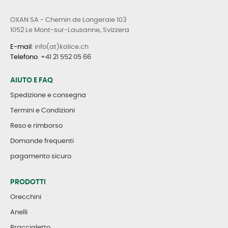
OXAN SA - Chemin de Longeraie 103
1052 Le Mont-sur-Lausanne, Svizzera
E-mail
: info(at)kalice.ch
Telefono
:
+41 21 552 05 66
AIUTO E FAQ
Spedizione e consegna
Termini e Condizioni
Reso e rimborso
Domande frequenti
pagamento sicuro
PRODOTTI
Orecchini
Anelli
Braccialetto