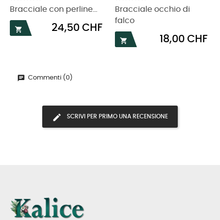
Bracciale con perline...
Bracciale occhio di
falco
Prezzo
24,50 CHF

Prezzo
18,00 CHF

Commenti (0)
SCRIVI PER PRIMO UNA RECENSIONE