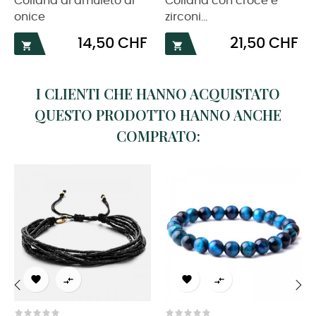
Collana di amuleto di
Collana con croce e
onice
zirconi...
Prezzo
Prezzo
14,50 CHF
21,50 CHF


I CLIENTI CHE HANNO ACQUISTATO
QUESTO PRODOTTO HANNO ANCHE
COMPRATO:




‹
›