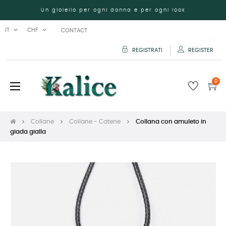
Un gioiello per ogni donna e per ogni look
IT
CHF
CONTACT
REGISTRATI
REGISTER
0
navigazione
☰
Toggle
Collane
Collane - Catene
Collana con amuleto in
giada gialla