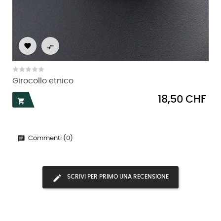


Girocollo etnico
Prezzo
18,50 CHF

Commenti (0)
SCRIVI PER PRIMO UNA RECENSIONE