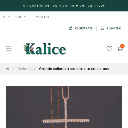
Un gioiello per ogni donna e per ogni look
IT
CHF
CONTACT
REGISTRATI
REGISTER
0
navigazione
☰
Toggle
Collane
Grande collana a croce in oro con strass