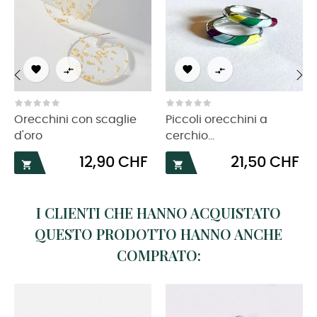




‹
›
Orecchini con scaglie
Piccoli orecchini a
d'oro
cerchio...
Prezzo
Prezzo
12,90 CHF
21,50 CHF


I CLIENTI CHE HANNO ACQUISTATO
QUESTO PRODOTTO HANNO ANCHE
COMPRATO: