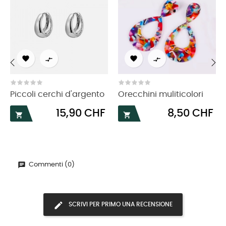




‹
›
Piccoli cerchi d'argento
Orecchini muliticolori
Prezzo
Prezzo
15,90 CHF
8,50 CHF


Commenti (0)
SCRIVI PER PRIMO UNA RECENSIONE