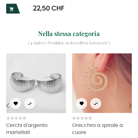
Prezzo
22,50 CHF

Nella stessa categoria
( 4 andere Produkte in derselben Kategorie )




‹
›
Cerchi d'argento
Orecchini a spirale a
martellati
cuore