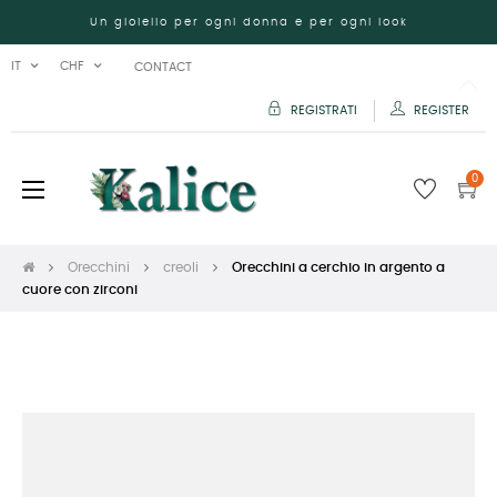
Un gioiello per ogni donna e per ogni look
IT
CHF
CONTACT
REGISTRATI
REGISTER
0
navigazione
☰
Toggle
Orecchini
creoli
Orecchini a cerchio in argento a
cuore con zirconi