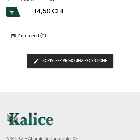
Prezzo
14,50 CHF

Commenti (0)
SCRIVI PER PRIMO UNA RECENSIONE
OXAN SA - Chemin de Longeraie 103