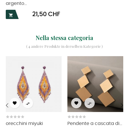
argento...
Prezzo
21,50 CHF

Nella stessa categoria
( 4 andere Produkte in derselben Kategorie )




‹
›
orecchini miyuki
Pendente a cascata di...