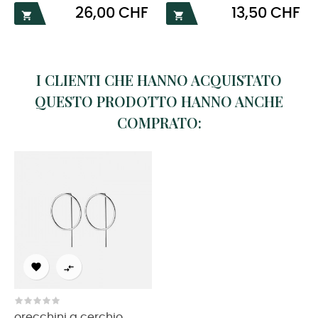
Prezzo
Prezzo
26,00 CHF
13,50 CHF


I CLIENTI CHE HANNO ACQUISTATO
QUESTO PRODOTTO HANNO ANCHE
COMPRATO:


orecchini a cerchio