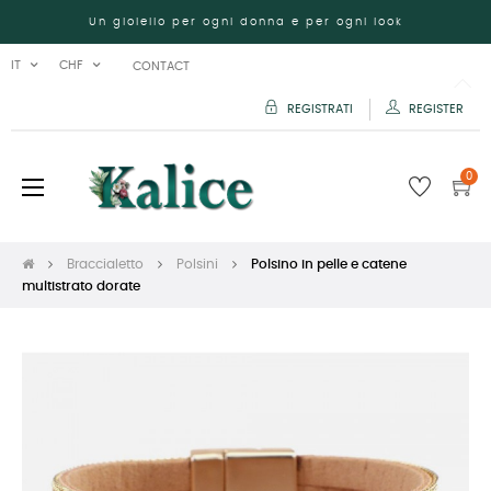
Un gioiello per ogni donna e per ogni look
IT
CHF
CONTACT
REGISTRATI
REGISTER
0
navigazione
☰
Toggle
Braccialetto
Polsini
Polsino in pelle e catene
multistrato dorate