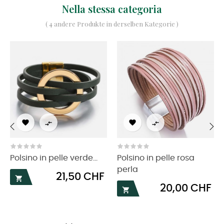
Nella stessa categoria
( 4 andere Produkte in derselben Kategorie )




‹
›
Polsino in pelle verde...
Polsino in pelle rosa
perla
Prezzo
21,50 CHF

Prezzo
20,00 CHF
