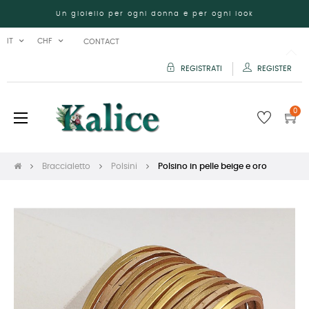
Un gioiello per ogni donna e per ogni look
IT
CHF
CONTACT
REGISTRATI
REGISTER
0
navigazione
☰
Toggle
Braccialetto
Polsini
Polsino in pelle beige e oro