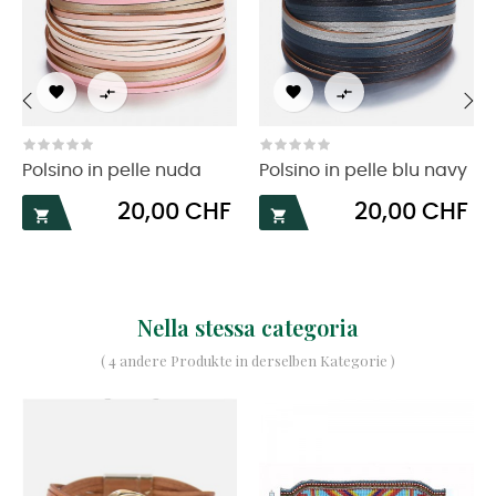




‹
›
Polsino in pelle nuda
Polsino in pelle blu navy
Prezzo
Prezzo
20,00 CHF
20,00 CHF


Nella stessa categoria
( 4 andere Produkte in derselben Kategorie )