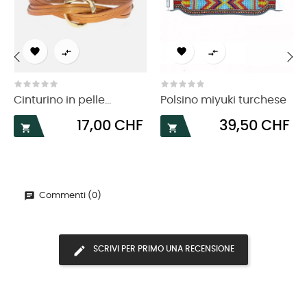




‹
›
Cinturino in pelle...
Polsino miyuki turchese
Prezzo
Prezzo
17,00 CHF
39,50 CHF


Commenti (0)
SCRIVI PER PRIMO UNA RECENSIONE