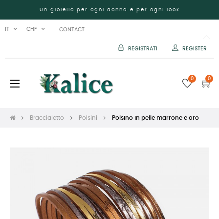
Un gioiello per ogni donna e per ogni look
IT
CHF
CONTACT
REGISTRATI
REGISTER
0
0
navigazione
☰
Toggle
Braccialetto
Polsini
Polsino in pelle marrone e oro