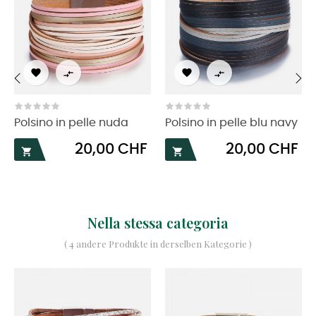




‹
›
Polsino in pelle nuda
Polsino in pelle blu navy
Prezzo
Prezzo
20,00 CHF
20,00 CHF


Nella stessa categoria
( 4 andere Produkte in derselben Kategorie )