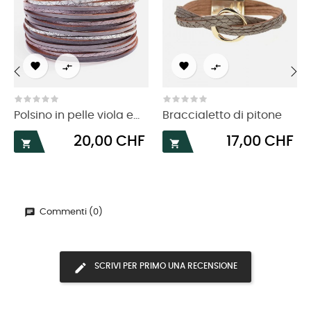




‹
›
Polsino in pelle viola e...
Braccialetto di pitone
Prezzo
Prezzo
20,00 CHF
17,00 CHF


Commenti (0)
SCRIVI PER PRIMO UNA RECENSIONE