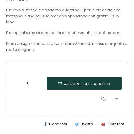
Tasse incluse
È nuovo di zecca e adoriamo questi spilli per le orecchie che
mettono in risalto il tuo orecchio sposando con grazia il suo
lobo.
È un gioiello molto originale e di tendenza che si farà notare.
Il loro design minimalista con le loro 2 linee di strass e argento è
molto elegante.
AGGIUNGI AL CARRELLO

Condividi
Twitta
Pinterest