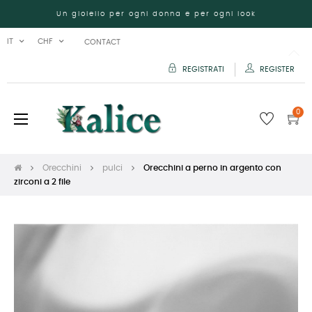
Un gioiello per ogni donna e per ogni look
IT
CHF
CONTACT
REGISTRATI
REGISTER
0
navigazione
☰
Toggle
Orecchini
pulci
Orecchini a perno in argento con
zirconi a 2 file