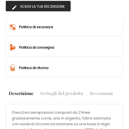
SCRIVI LA TUA RECENSIONE
Politica di sicurezza
Politica di consegna
Politica di ritorno
Descrizione
Dettagli del prodotto
Recensioni
Orecchini semipreziosi composti da 2 linee
graziosamente curve, una in argento, l'altra adornata
con ossidi di zirconio incastonate su una base in lega