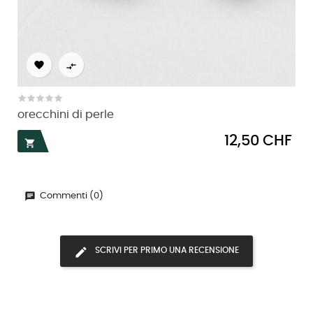


orecchini di perle
Prezzo
12,50 CHF

Commenti (0)
SCRIVI PER PRIMO UNA RECENSIONE