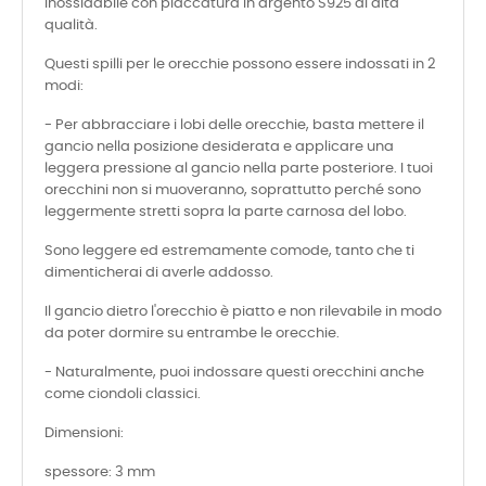
inossidabile con placcatura in argento S925 di alta
qualità.
Questi spilli per le orecchie possono essere indossati in 2
modi:
- Per abbracciare i lobi delle orecchie, basta mettere il
gancio nella posizione desiderata e applicare una
leggera pressione al gancio nella parte posteriore. I tuoi
orecchini non si muoveranno, soprattutto perché sono
leggermente stretti sopra la parte carnosa del lobo.
Sono leggere ed estremamente comode, tanto che ti
dimenticherai di averle addosso.
Il gancio dietro l'orecchio è piatto e non rilevabile in modo
da poter dormire su entrambe le orecchie.
- Naturalmente, puoi indossare questi orecchini anche
come ciondoli classici.
Dimensioni:
spessore: 3 mm