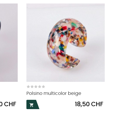
Polsino multicolor beige
Prezzo
00 CHF
18,50 CHF
