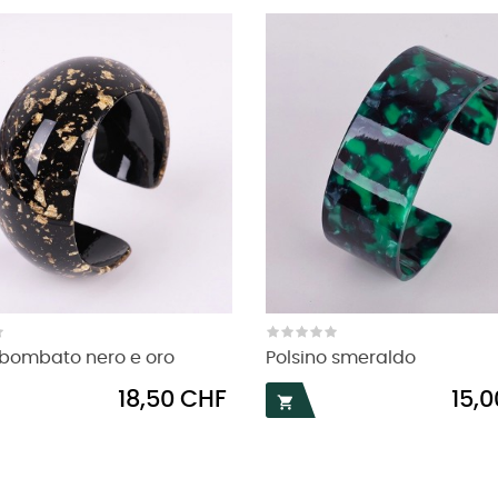
 bombato nero e oro
Polsino smeraldo
Prezzo
Prezzo
18,50 CHF
15,
