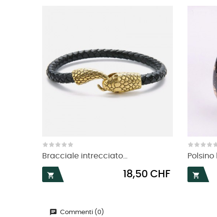
Bracciale intrecciato...
Polsino
Prezzo
18,50 CHF


Commenti (0)