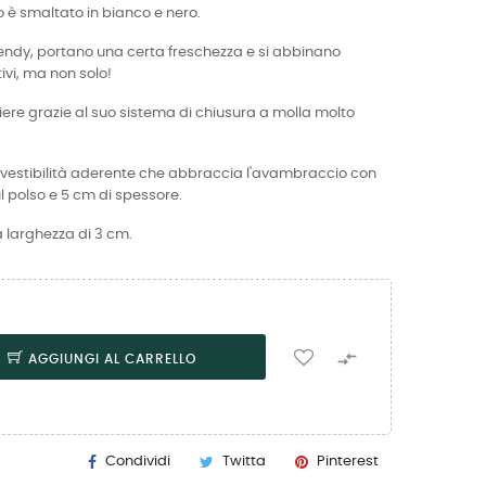
 è smaltato in bianco e nero.
 trendy, portano una certa freschezza e si abbinano
ivi, ma non solo!
liere grazie al suo sistema di chiusura a molla molto
a vestibilità aderente che abbraccia l'avambraccio con
l polso e 5 cm di spessore.
 larghezza di 3 cm.

AGGIUNGI AL CARRELLO
Condividi
Twitta
Pinterest