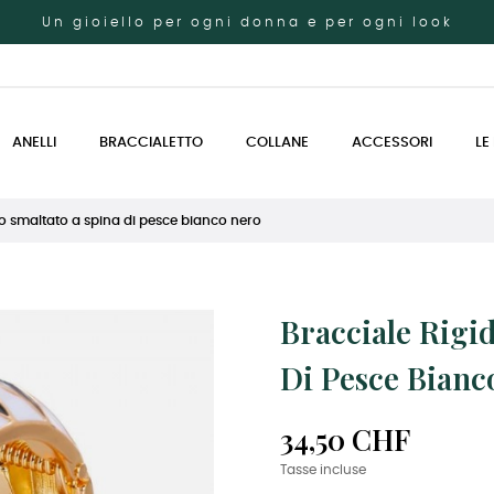
Un gioiello per ogni donna e per ogni look
ANELLI
BRACCIALETTO
COLLANE
ACCESSORI
LE
ro smaltato a spina di pesce bianco nero
Bracciale Rigi
Di Pesce Bianc
34,50 CHF
Tasse incluse