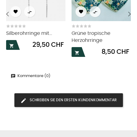




‹
›
Silberohrringe mit...
Grüne tropische
Herzohrringe
Preis
29,50 CHF

Preis
8,50 CHF

Kommentare (0)
SCHREIBEN SIE DEN ERSTEN KUNDENKOMMENTAR