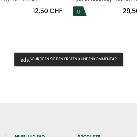
Preis
Preis
12,50 CHF
29,5

SCHREIBEN SIE DEN ERSTEN KUNDENKOMMENTAR
HILFE UND FAQ
PRODUKTE