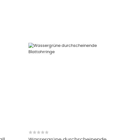
ll
Wassergrüne durchscheinende...