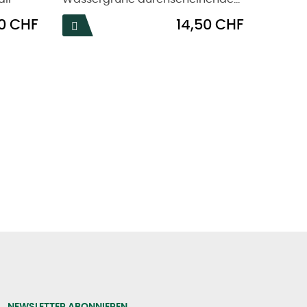
Preis
0 CHF
14,50 CHF

NEWSLETTER ABONNIEREN