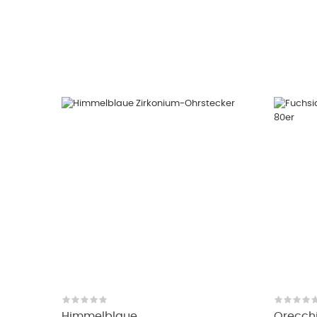
Himmelblaue...
Orecchin