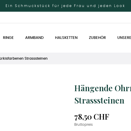
Ein Schmuckstück für jede Frau und jeden Look
RINGE
ARMBAND
HALSKETTEN
ZUBEHÖR
UNSERE
ürkisfarbenen Strasssteinen
Hängende Ohrr
Strasssteinen
78,50 CHF
Bruttopreis