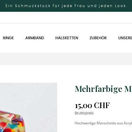
Ein Schmuckstück für jede Frau und jeden Look
RINGE
ARMBAND
HALSKETTEN
ZUBEHÖR
UNSERE
Mehrfarbige M
15,00 CHF
Bruttopreis
Hochwertige Manschette aus Acryl