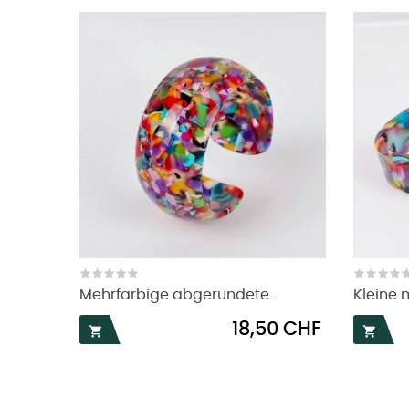
Mehrfarbige abgerundete...
Kleine 
Preis
18,50 CHF

