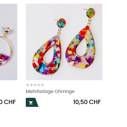
Mehrfarbige Ohrringe
Preis
50 CHF
10,50 CHF
