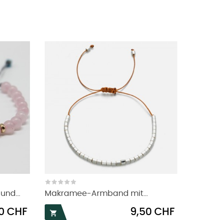
nd...
Makramee-Armband mit...
Preis
90 CHF
9,50 CHF
