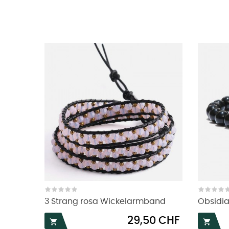
3 Strang rosa Wickelarmband
Obsidi
Preis
29,50 CHF

