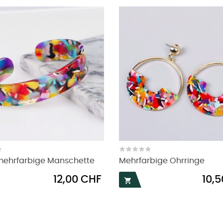
mehrfarbige Manschette
Mehrfarbige Ohrringe
Preis
Preis
12,00 CHF
10,
