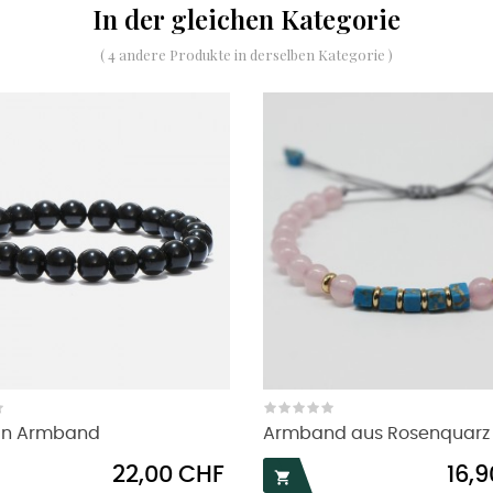
In der gleichen Kategorie
( 4 andere Produkte in derselben Kategorie )
an Armband
Armband aus Rosenquarz u
Preis
Preis
22,00 CHF
16,
