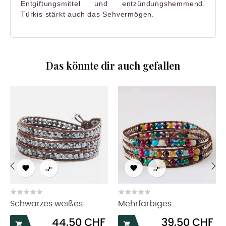
Entgiftungsmittel und entzündungshemmend.
Türkis stärkt auch das Sehvermögen.
Das könnte dir auch gefallen




‹
›
Schwarzes weißes...
Mehrfarbiges...
Preis
Preis
44,50 CHF
39,50 CHF

