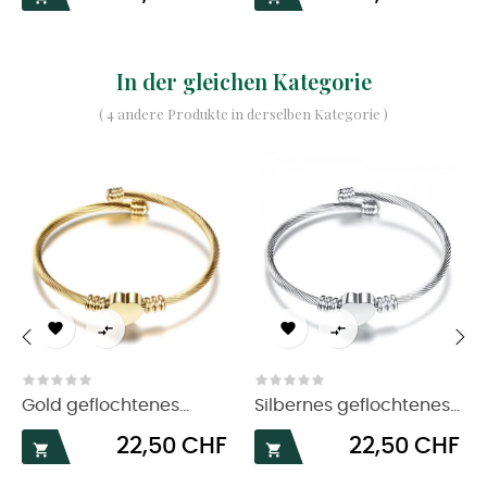
In der gleichen Kategorie
( 4 andere Produkte in derselben Kategorie )




‹
›
Gold geflochtenes...
Silbernes geflochtenes...
Preis
Preis
22,50 CHF
22,50 CHF

