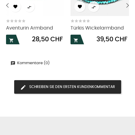




‹
›
Aventurin Armband
Türkis Wickelarmband
Preis
Preis
28,50 CHF
39,50 CHF


Kommentare (0)
SCHREIBEN SIE DEN ERSTEN KUNDENKOMMENTAR