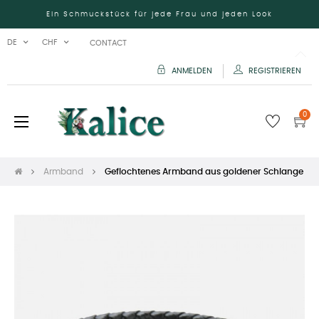
Ein Schmuckstück für jede Frau und jeden Look
DE
CHF
CONTACT
ANMELDEN
REGISTRIEREN
0
Umschalten
☰
der
Navigation
Armband
Geflochtenes Armband aus goldener Schlange