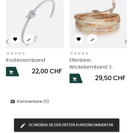




‹
›
Knotenarmband
Elfenbein
Wickelarmband 3...
Preis
22,00 CHF

Preis
29,50 CHF

Kommentare (0)
SCHREIBEN SIE DEN ERSTEN KUNDENKOMMENTAR