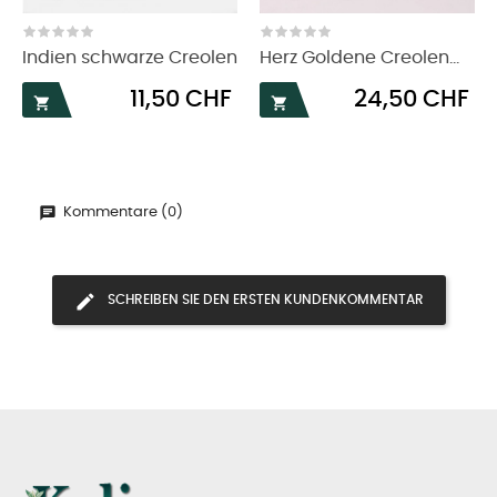
‹
›
Indien schwarze Creolen
Herz Goldene Creolen...
Preis
Preis
11,50 CHF
24,50 CHF


Kommentare (0)
SCHREIBEN SIE DEN ERSTEN KUNDENKOMMENTAR