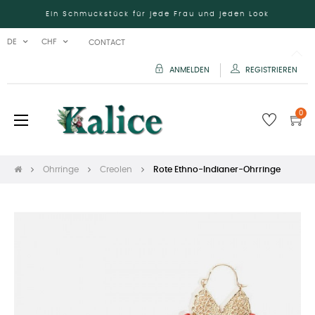
Ein Schmuckstück für jede Frau und jeden Look
DE
CHF
CONTACT
ANMELDEN
REGISTRIEREN
0
Umschalten
☰
der
Navigation
Ohrringe
Creolen
Rote Ethno-Indianer-Ohrringe