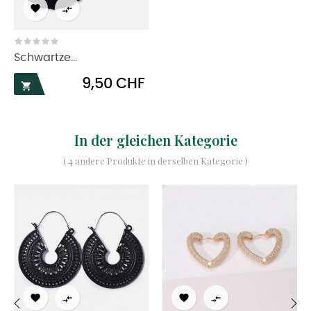


Schwartze...
Preis
9,50 CHF

In der gleichen Kategorie
( 4 andere Produkte in derselben Kategorie )



