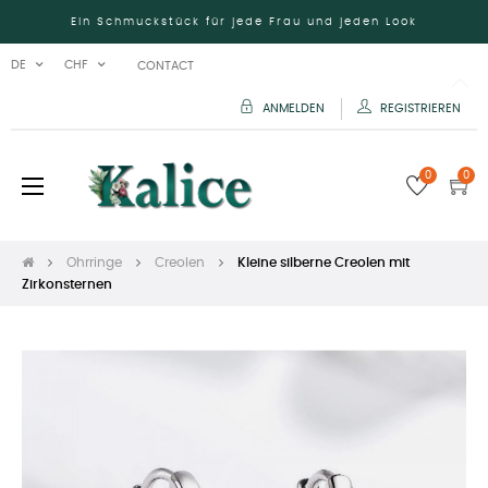
Ein Schmuckstück für jede Frau und jeden Look
DE
CHF
CONTACT
ANMELDEN
REGISTRIEREN
0
0
Umschalten
☰
der
Navigation
Ohrringe
Creolen
Kleine silberne Creolen mit
Zirkonsternen