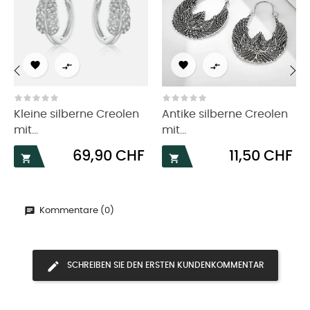




‹
›
Kleine silberne Creolen
Antike silberne Creolen
mit...
mit...
Preis
Preis
69,90 CHF
11,50 CHF


Kommentare (0)
SCHREIBEN SIE DEN ERSTEN KUNDENKOMMENTAR