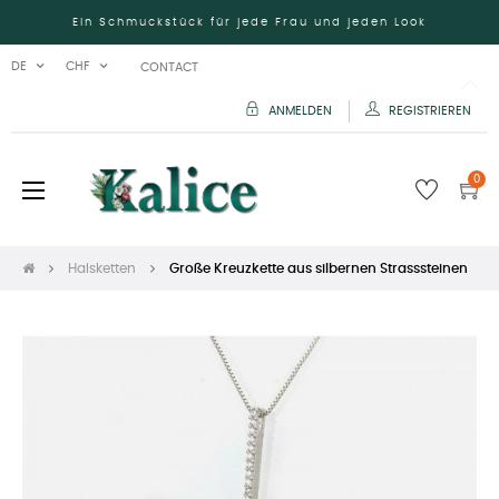
Ein Schmuckstück für jede Frau und jeden Look
DE
CHF
CONTACT
ANMELDEN
REGISTRIEREN
0
Umschalten
☰
der
Navigation
Halsketten
Große Kreuzkette aus silbernen Strasssteinen