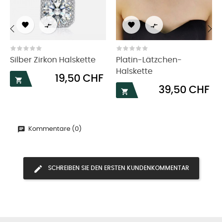




‹
›
Silber Zirkon Halskette
Platin-Lätzchen-
Halskette
Preis
19,50 CHF

Preis
39,50 CHF

Kommentare (0)
SCHREIBEN SIE DEN ERSTEN KUNDENKOMMENTAR