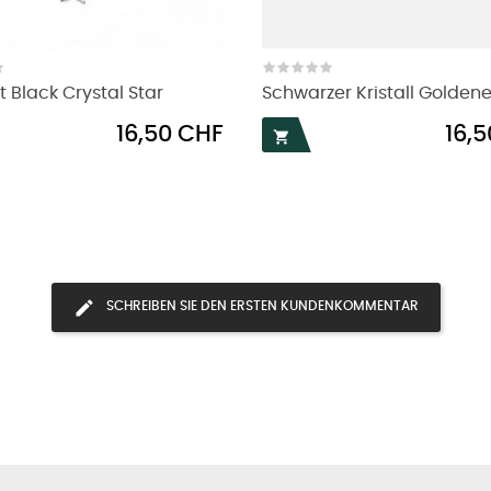
t Black Crystal Star
Schwarzer Kristall Goldener
Preis
Preis
16,50 CHF
16,

SCHREIBEN SIE DEN ERSTEN KUNDENKOMMENTAR