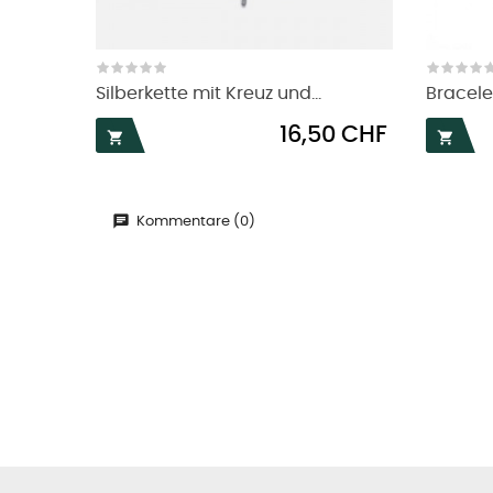
Silberkette mit Kreuz und...
Bracele
Preis
16,50 CHF


Kommentare (0)