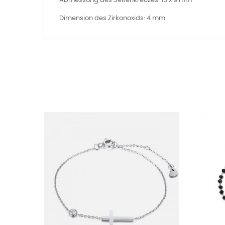
Abmessung des Seitenkreuzes: 15 x 9 mm
Dimension des Zirkonoxids: 4 mm