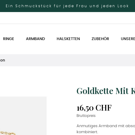
Ein Schmuckstück für jede Frau und jeden Look
RINGE
ARMBAND
HALSKETTEN
ZUBEHÖR
UNSERE
kon
Goldkette Mit 
16,50 CHF
Bruttopreis
Anmutiges Armband mit absolut
kombiniert.