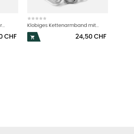
...
Klobiges Kettenarmband mit...
Preis
50 CHF
24,50 CHF
