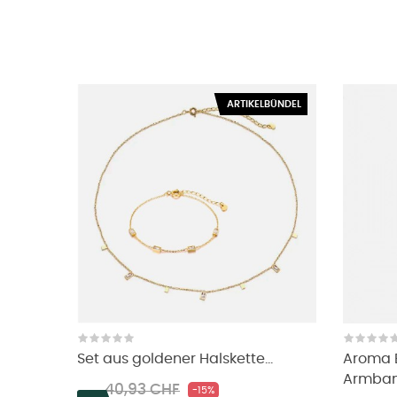
ARTIKELBÜNDEL
Set aus goldener Halskette...
Aroma 
Armba
Regulärer
Preis
40,93 CHF
-15%