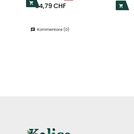
Preis

34,79 CHF

Kommentare (0)