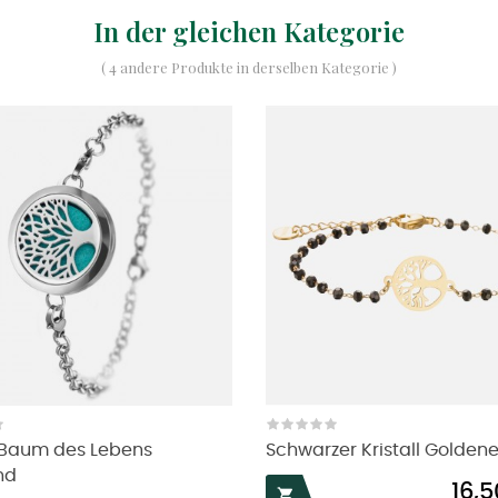
In der gleichen Kategorie
( 4 andere Produkte in derselben Kategorie )
Baum des Lebens
Schwarzer Kristall Goldener
nd
Preis
16,
