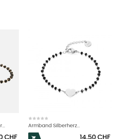
...
Armband Silberherz...
Preis
50 CHF
14,50 CHF
