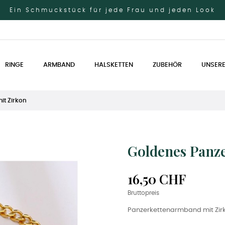
Ein Schmuckstück für jede Frau und jeden Look
RINGE
ARMBAND
HALSKETTEN
ZUBEHÖR
UNSERE
t Zirkon
Goldenes Panz
16,50 CHF
Bruttopreis
Panzerkettenarmband mit Zir