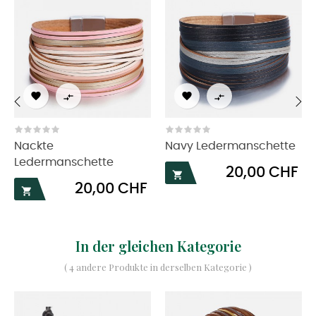




‹
›
Nackte
Navy Ledermanschette
Ledermanschette
Preis
20,00 CHF

Preis
20,00 CHF

In der gleichen Kategorie
( 4 andere Produkte in derselben Kategorie )