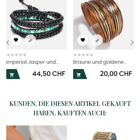




‹
›
Imperial Jasper und...
Braune und goldene...
Preis
Preis
44,50 CHF
20,00 CHF


KUNDEN, DIE DIESEN ARTIKEL GEKAUFT
HABEN, KAUFTEN AUCH: