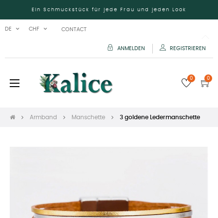
Ein Schmuckstück für jede Frau und jeden Look
DE
CHF
CONTACT
ANMELDEN
REGISTRIEREN
0
0
Umschalten
☰
der
Navigation
Armband
Manschette
3 goldene Ledermanschette