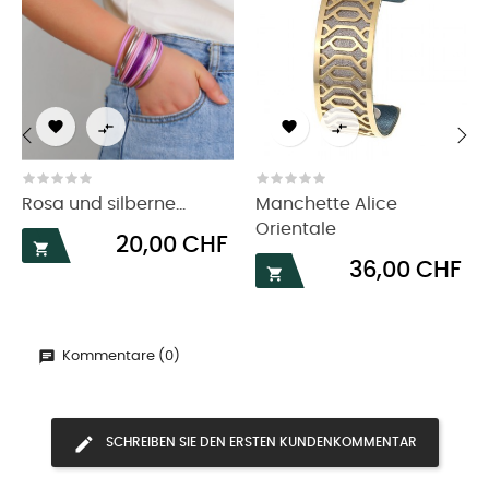




‹
›
Rosa und silberne...
Manchette Alice
Orientale
Preis
20,00 CHF

Preis
36,00 CHF

Kommentare (0)
SCHREIBEN SIE DEN ERSTEN KUNDENKOMMENTAR