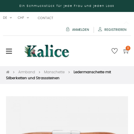
Ein Schmuckstück für jede Frau und jeden Look
DE
CHF
CONTACT
ANMELDEN
REGISTRIEREN
0
Umschalten
☰
der
Navigation
Armband
Manschette
Ledermanschette mit
Silberketten und Strasssteinen