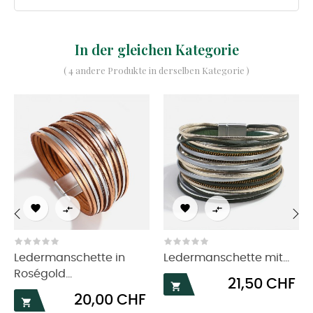
In der gleichen Kategorie
( 4 andere Produkte in derselben Kategorie )




‹
›
Ledermanschette in
Ledermanschette mit...
Roségold...
Preis
21,50 CHF

Preis
20,00 CHF
