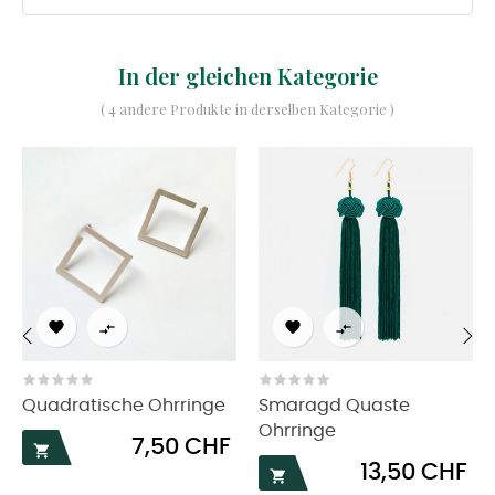
In der gleichen Kategorie
( 4 andere Produkte in derselben Kategorie )




‹
›
Quadratische Ohrringe
Smaragd Quaste
Ohrringe
Preis
7,50 CHF

Preis
13,50 CHF
