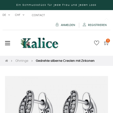
Ein Schmuckstück für jede Frau und jeden Look
DE
CHF
CONTACT
ANMELDEN
REGISTRIEREN
0
Umschalten
☰
der
Navigation
Ohrringe
Gedrehte silberne Creolen mit Zirkonen