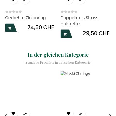


Gedrehte Zirkonring
Doppelkreis Strass
Halskette
Preis
24,50 CHF

Preis
29,50 CHF

In der gleichen Kategorie
( 4 andere Produkte in derselben Kategorie )



