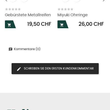
‹
›
Gebürstete Metallreifen
Miyuki Ohrringe
Preis
Preis
19,50 CHF
26,00 CHF


Kommentare (0)
SCHREIBEN SIE DEN ERSTEN KUNDENKOMMENTAR