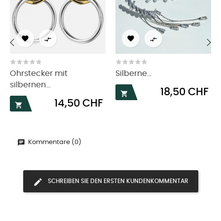




‹
›
Ohrstecker mit
Silberne...
silbernen...
Preis
18,50 CHF

Preis
14,50 CHF

Kommentare (0)
SCHREIBEN SIE DEN ERSTEN KUNDENKOMMENTAR