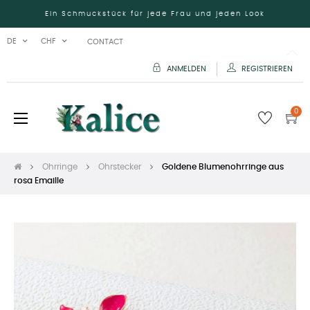
Ein Schmuckstück für jede Frau und jeden Look
DE
CHF
CONTACT
ANMELDEN
REGISTRIEREN
0
Umschalten
☰
der
Navigation
Ohrringe
Ohrstecker
Goldene Blumenohrringe aus
rosa Emaille