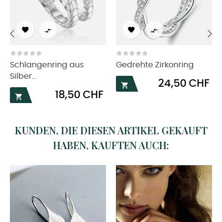




‹
›
Schlangenring aus
Gedrehte Zirkonring
Silber...
Preis
24,50 CHF

Preis
18,50 CHF

KUNDEN, DIE DIESEN ARTIKEL GEKAUFT
HABEN, KAUFTEN AUCH: