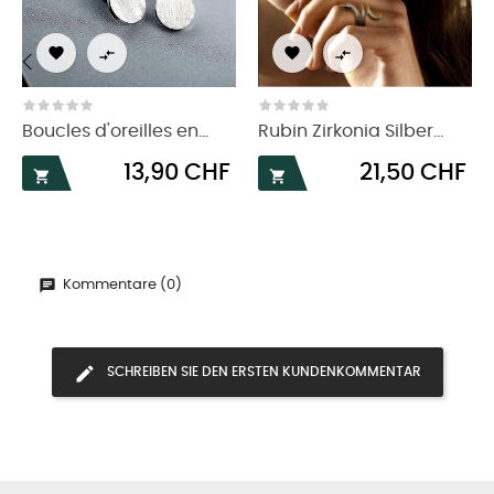




‹
›
Boucles d'oreilles en...
Rubin Zirkonia Silber...
Preis
Preis
13,90 CHF
21,50 CHF


Kommentare (0)
SCHREIBEN SIE DEN ERSTEN KUNDENKOMMENTAR