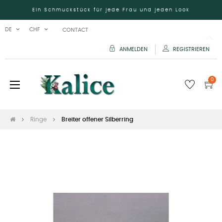
Ein Schmuckstück für jede Frau und jeden Look
DE
CHF
CONTACT
ANMELDEN
REGISTRIEREN
0
Umschalten
☰
der
Navigation
Ringe
Breiter offener Silberring