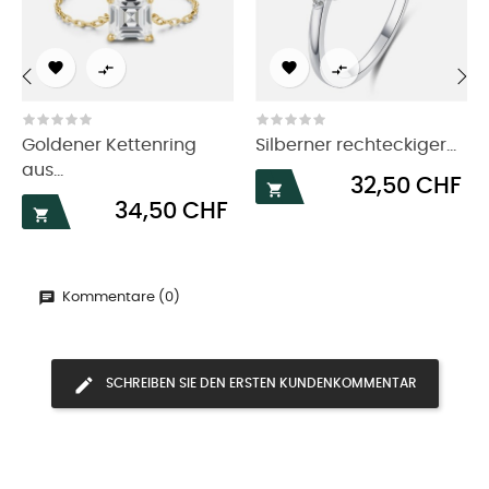




‹
›
Goldener Kettenring
Silberner rechteckiger...
aus...
Preis
32,50 CHF

Preis
34,50 CHF

Kommentare (0)
SCHREIBEN SIE DEN ERSTEN KUNDENKOMMENTAR