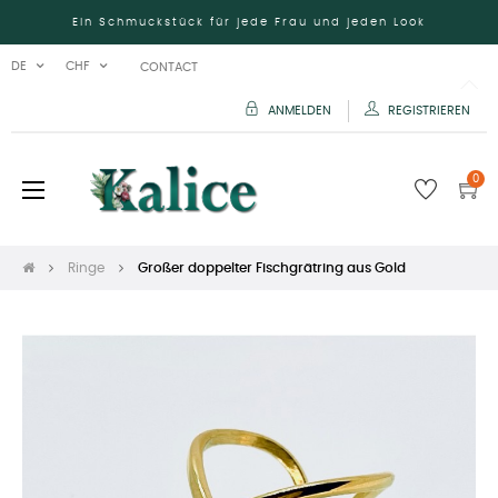
Ein Schmuckstück für jede Frau und jeden Look
DE
CHF
CONTACT
ANMELDEN
REGISTRIEREN
0
Umschalten
☰
der
Navigation
Ringe
Großer doppelter Fischgrätring aus Gold