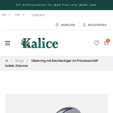
Ein Schmuckstück für jede Frau und jeden Look
DE
CHF
CONTACT
ANMELDEN
REGISTRIEREN
0
Umschalten
☰
der
Navigation
Ringe
Silberring mit Rechteckiger im Prinzessschliff
Solitär Zirkonia