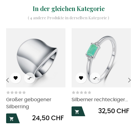
In der gleichen Kategorie
( 4 andere Produkte in derselben Kategorie )




‹
›
Großer gebogener
Silberner rechteckiger...
Silberring
Preis
32,50 CHF

Preis
24,50 CHF
