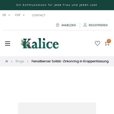
Ein Schmuckstück für jede Frau und jeden Look
DE
CHF
CONTACT
ANMELDEN
REGISTRIEREN
0
Umschalten
☰
der
Navigation
Ringe
Feinsilberner Solitär-Zirkonring in Krappenfassung