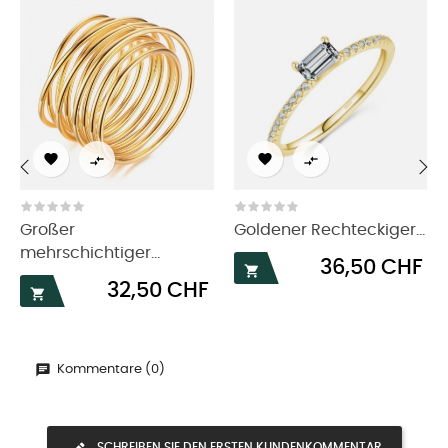




‹
›
Großer
Goldener Rechteckiger...
mehrschichtiger...
Preis
36,50 CHF

Preis
32,50 CHF

Kommentare (0)
SCHREIBEN SIE DEN ERSTEN KUNDENKOMMENTAR