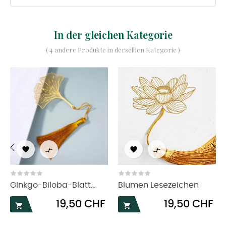
In der gleichen Kategorie
( 4 andere Produkte in derselben Kategorie )




‹
›
Ginkgo-Biloba-Blatt...
Blumen Lesezeichen
Preis
Preis
19,50 CHF
19,50 CHF

