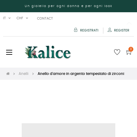
Un gioiello per ogni donna e per ogni look
IT
CHF
CONTACT
REGISTRATI
REGISTER
0
navigazione
☰
Toggle
Anelli
Anello d'amore in argento tempestato di zirconi