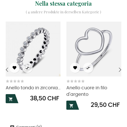
Nella stessa categoria
( 4 andere Produkte in derselben Kategorie )




‹
›
Anello tondo in zirconia...
Anello cuore in filo
d'argento
Prezzo
38,50 CHF

Prezzo
29,50 CHF
