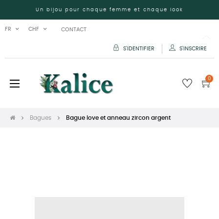
Un bijou pour chaque femme et chaque look
FR
CHF
CONTACT
S'IDENTIFIER
S'INSCRIRE
0
Basculer
☰
la
navigation
Bagues
Bague love et anneau zircon argent