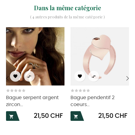
Dans la même catégorie
( 4 autres produits de la même catégorie )




‹
›
Bague serpent argent
Bague pendentif 2
zircon...
coeurs...
Prix
Prix
21,50 CHF
21,50 CHF

