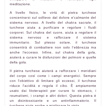
meditazione.
A livello fisico, le virtù di
pietra turchese
concentrarsi sul sollievo dal dolore e
'
calmante del
sistema nervoso. A livello del chakra sacrale, il
turchese aiuta a purificare e regolare i fluidi
corporei. Sul chakra del cuore, aiuta a regolare il
sistema nervoso e rafforzare il sistema
immunitario. Sul plesso solare, il turchese
consentirà di combattere non solo l'ebbrezza ma
anche l'eccesso. Infine, sul chakra della gola,
aiuterà a curare le disfunzioni dei polmoni e quelle
della gola.
Il
pietra turchese
aiuterà a rafforzare i meridiani
del corpo così come i campi energetici. Sempre
con l'obiettivo di limitare gli eccessi, il turchese
riduce l'acidità e regola il cibo. È ampiamente
usato dai litoterapisti per curare lo stomaco, i
reumatismi, i crampi e altri dolori. Questa pietra è
un disintossicante e un antinfiammatorio. Il
turchese aiuta anche a migliorare la vista.