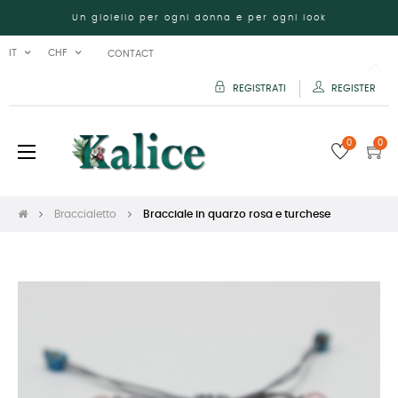
Un gioiello per ogni donna e per ogni look
IT
CHF
CONTACT
REGISTRATI
REGISTER
0
0
navigazione
☰
Toggle
Braccialetto
Bracciale in quarzo rosa e turchese