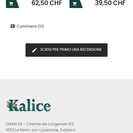
Prezzo
Prezzo
62,50 CHF
39,50 CHF


Commenti (0)
SCRIVI PER PRIMO UNA RECENSIONE
OXAN SA - Chemin de Longeraie 103
1052 Le Mont-sur-Lausanne, Svizzera