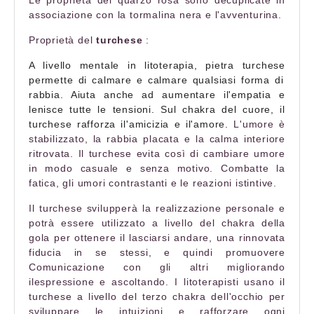
associazione con la tormalina nera e l'avventurina.
Proprietà del
turchese
:
A livello mentale in
litoterapia
, pietra
turchese
permette di calmare e calmare qualsiasi forma di
rabbia. Aiuta anche ad aumentare il
'
empatia e
lenisce tutte le tensioni
. Sul chakra del cuore, il
turchese
rafforza il
'
amicizia e il
'
amore.
L'umore è
stabilizzato, la rabbia placata e la calma interiore
ritrovata. Il turchese evita così di cambiare umore
in modo casuale e senza motivo. Combatte la
fatica, gli umori contrastanti e le reazioni istintive.
Il turchese svilupperà la realizzazione personale e
potrà essere utilizzato a livello del chakra della
gola per ottenere il lasciarsi andare, una rinnovata
fiducia in se stessi, e quindi promuovere
Comunicazione
con gli altri migliorando
il
espressione
e ascoltando. I litoterapisti usano il
turchese a livello del terzo chakra dell'occhio per
sviluppare le intuizioni e rafforzare ogni