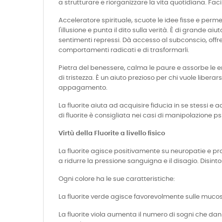
a strutturare e riorganizzare la vita quotidiana. Fac
Acceleratore spirituale, scuote le idee fisse e perm
l'illusione e punta il dito sulla verità. È di grande a
sentimenti repressi. Dà accesso al subconscio, offrend
comportamenti radicati e di trasformarli.
Pietra del benessere, calma le paure e assorbe le e
di tristezza. È un aiuto prezioso per chi vuole liber
appagamento.
La fluorite aiuta ad acquisire fiducia in se stessi e 
di fluorite è consigliata nei casi di manipolazione p
Virtù della Fluorite a livello fisico
La fluorite agisce positivamente su neuropatie e prob
a ridurre la pressione sanguigna e il disagio. Disinto
Ogni colore ha le sue caratteristiche:
La fluorite verde agisce favorevolmente sulle mucose
La fluorite viola aumenta il numero di sogni che da