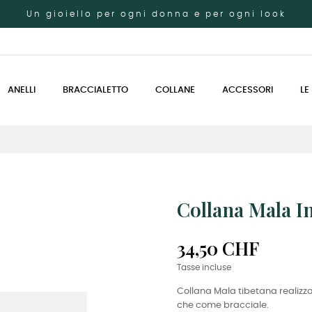
Un gioiello per ogni donna e per ogni look
ANELLI
BRACCIALETTO
COLLANE
ACCESSORI
LE
Collana Mala I
34,50 CHF
Tasse incluse
Collana Mala tibetana realiz
che come bracciale.