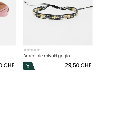
Bracciale miyuki grigio
o
Prezzo
00 CHF
29,50 CHF
