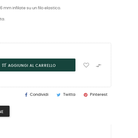
 6 mm infilate su un filo elastico.
ta.

AGGIUNGI AL CARRELLO
Condividi
Twitta
Pinterest
NE