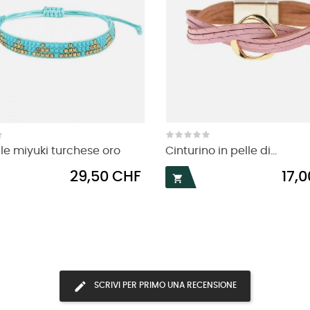
le miyuki turchese oro
Cinturino in pelle di...
Prezzo
Prezz
29,50 CHF
17,

SCRIVI PER PRIMO UNA RECENSIONE