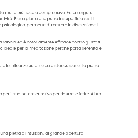
ealtà molto più ricca e comprensiva. Fa emergere
ività. È una pietra che porta in superficie tutti i
llo psicologico, permette di mettere in discussione i
 rabbia ed è notoriamente efficace contro gli stati
etra ideale per la meditazione perché porta serenità e
nere le influenze esterne ea distaccarsene. La pietra
er il suo potere curativo per ridurre le ferite. Aiuta
na pietra di intuizioni, di grande apertura