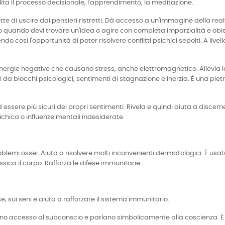
ilita il processo decisionale, l'apprendimento, la meditazione.
ette di uscire dai pensieri ristretti. Dà accesso a un'immagine della r
iuto quando devi trovare un'idea o agire con completa imparzialità e obiett
o così l'opportunità di poter risolvere conflitti psichici sepolti. A live
nergie negative che causano stress, anche elettromagnetico. Allevia la
arsi da blocchi psicologici, sentimenti di stagnazione e inerzia. È una pi
ad essere più sicuri dei propri sentimenti. Rivela e quindi aiuta a discer
sichica o influenze mentali indesiderate.
lemi ossei. Aiuta a risolvere molti inconvenienti dermatologici. È usato p
ssica il corpo. Rafforza le difese immunitarie.
, sui seni e aiuta a rafforzare il sistema immunitario.
nno accesso al subconscio e parlano simbolicamente alla coscienza. È u