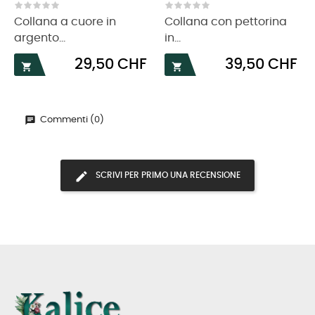
‹
›
Collana a cuore in
Collana con pettorina
argento...
in...
Prezzo
Prezzo
29,50 CHF
39,50 CHF


Commenti (0)
SCRIVI PER PRIMO UNA RECENSIONE