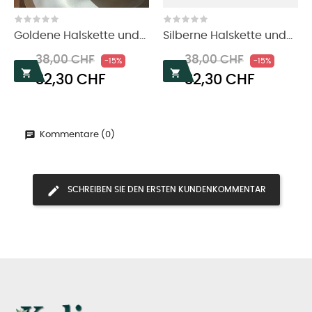
‹
›
Goldene Halskette und...
Silberne Halskette und...
Regulärer
Preis
Regulärer
Preis
38,00 CHF
38,00 CHF
-15%
-15%
Preis
Preis


32,30 CHF
32,30 CHF
Kommentare (0)
SCHREIBEN SIE DEN ERSTEN KUNDENKOMMENTAR