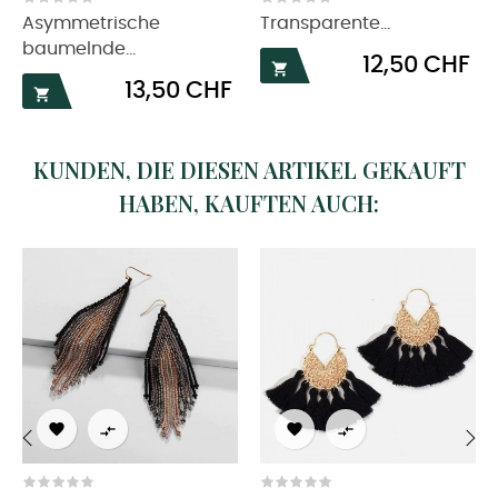
Asymmetrische
Transparente...
baumelnde...
Preis
12,50 CHF

Preis
13,50 CHF

KUNDEN, DIE DIESEN ARTIKEL GEKAUFT
HABEN, KAUFTEN AUCH:




‹
›