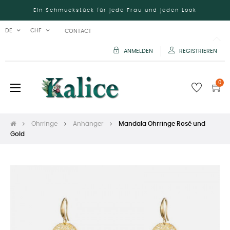
Ein Schmuckstück für jede Frau und jeden Look
DE
CHF
CONTACT
ANMELDEN
REGISTRIEREN
0
Umschalten
☰
der
Navigation
Ohrringe
Anhänger
Mandala Ohrringe Rosé und
Gold