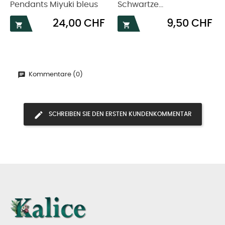
Pendants Miyuki bleus
Schwartze...
Preis
Preis
24,00 CHF
9,50 CHF


Kommentare (0)
SCHREIBEN SIE DEN ERSTEN KUNDENKOMMENTAR