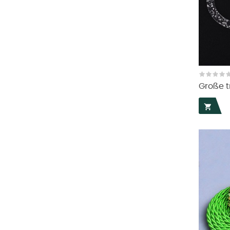
Große t
