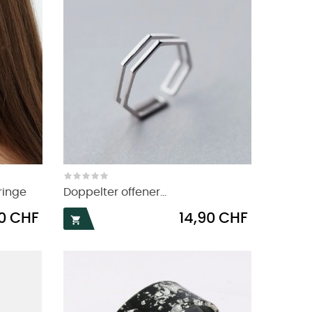
ringe
Doppelter offener...
Preis
50 CHF
14,90 CHF
