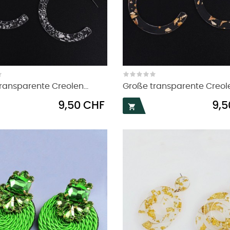
ransparente Creolen...
Große transparente Creolen
Preis
Preis
9,50 CHF
9,5
