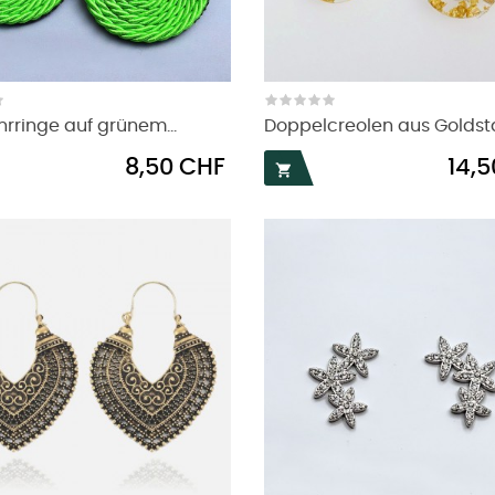
hrringe auf grünem...
Doppelcreolen aus Golds
Preis
Preis
8,50 CHF
14,
