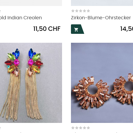
old Indian Creolen
Zirkon-Blume-Ohrstecker
Preis
Preis
11,50 CHF
14,
