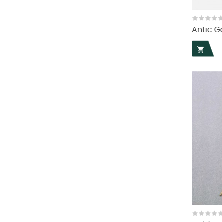
Antic G
