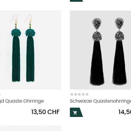
d Quaste Ohrringe
Schwarze Quastenohrring
Preis
Preis
13,50 CHF
14,
