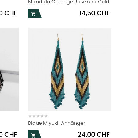
Mandala Ohrringe Rosé und Gold
Preis
50 CHF
14,50 CHF

Blaue Miyuki-Anhänger
Preis
0 CHF
24,00 CHF
