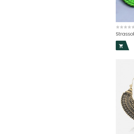
Strasso
