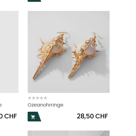
e
Ozeanohrringe
Preis
50 CHF
28,50 CHF
