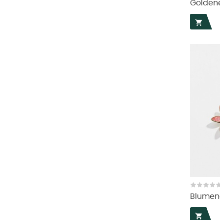
Goldene

Blumena
