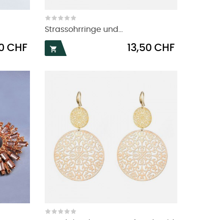
Strassohrringe und...
Preis
50 CHF
13,50 CHF
