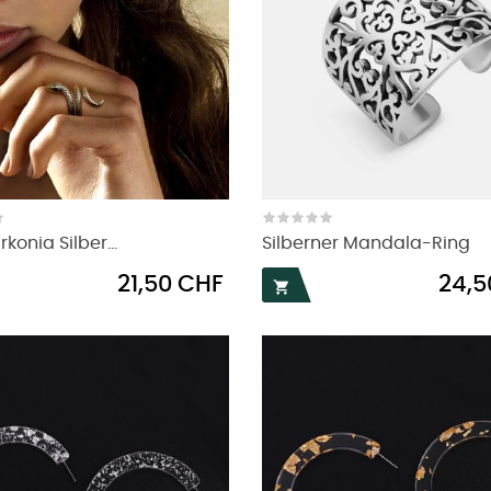
rkonia Silber...
Silberner Mandala-Ring
Preis
Preis
21,50 CHF
24,5
