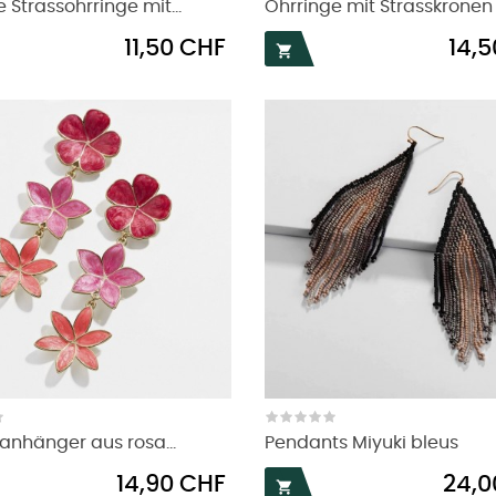
 Strassohrringe mit...
Ohrringe mit Strasskronen
Preis
Preis
11,50 CHF
14,

nhänger aus rosa...
Pendants Miyuki bleus
Preis
Preis
14,90 CHF
24,0
