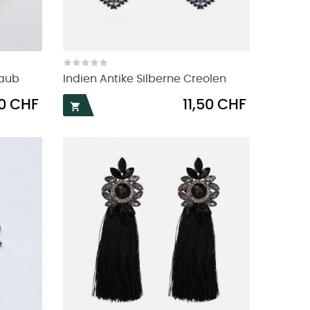
taub
Indien Antike Silberne Creolen
Preis
50 CHF
11,50 CHF
