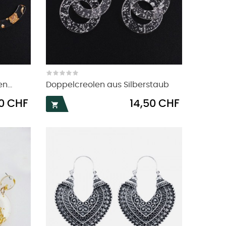
...
Doppelcreolen aus Silberstaub
Preis
0 CHF
14,50 CHF
