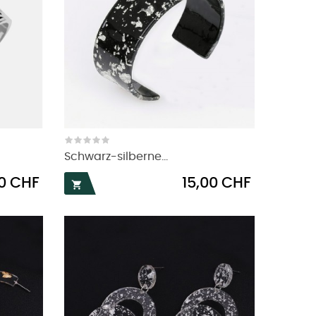
Schwarz-silberne...
Preis
0 CHF
15,00 CHF
