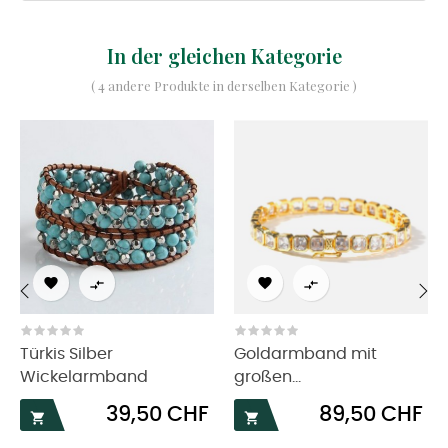
In der gleichen Kategorie
( 4 andere Produkte in derselben Kategorie )




‹
›
Türkis Silber
Goldarmband mit
Wickelarmband
großen...
Preis
Preis
39,50 CHF
89,50 CHF

