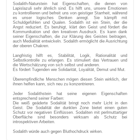
Sodalith-Naturstein hat Eigenschaften, die denen von
Lapislazuli sehr ähnlich sind. Es hilft uns, unsere Emotionen
zu kontrollieren und befreit uns von geistiger Starrheit, während
es unser logisches Denken anregt. Sie kämpft mit
Schuldgefühlen und Qualen. Sodalith ist ein Stein, der die
Angst reduziert. Es beruhigt, klärt den Geist und fördert die
Kommunikation und den kreativen Ausdruck. Es kann dank
seiner Eigenschaften, die zur Klärung des Geistes beitragen,
auch Medialität entwickeln. Sodalith ermöglicht die Ausrichtung
der oberen Chakren.
Langfristig hilft es, Stabilität, Logik, Rationalität und
Selbstkontrolle zu erlangen. Es stimuliert das Vertrauen und
die Wertschätzung von sich selbst und anderen.
Es fördert Tugenden wie Solidarität, Loyalität, Demut und Mut.
Überempfindliche Menschen mögen diesen Stein wirklich, der
ihnen helfen kann, sich neu zu konzentrieren.
Jeder Sodalithstein hat seine eigenen Eigenschaften
entsprechend seiner Farben:
Die weiß geäderte Sodalität bringt noch mehr Licht in den
Geist. Die Sodalität der dunklen Zone bietet einen guten
Schutz vor negativen Einflüssen. Sodaliten mit perlmuttartiger
Oberfläche sind besonders wirksam als Schutz bei
introspektiven Arbeiten.
Sodalith würde auch gegen Bluthochdruck wirken.