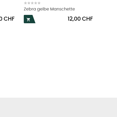
Zebra gelbe Manschette
Preis
0 CHF
12,00 CHF
