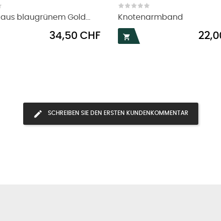
 aus blaugrünem Gold...
Knotenarmband
Preis
Preis
34,50 CHF
22,0

SCHREIBEN SIE DEN ERSTEN KUNDENKOMMENTAR