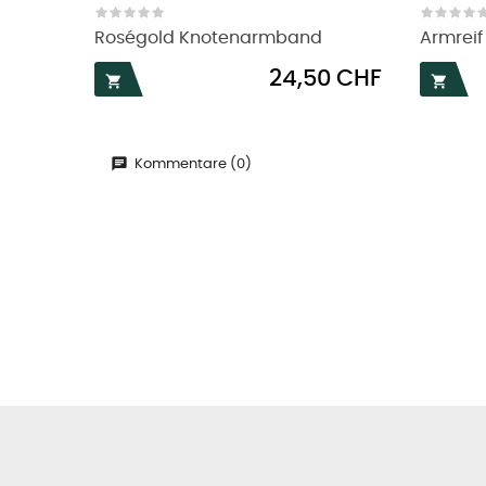
Roségold Knotenarmband
Armreif
Preis
24,50 CHF


Kommentare (0)