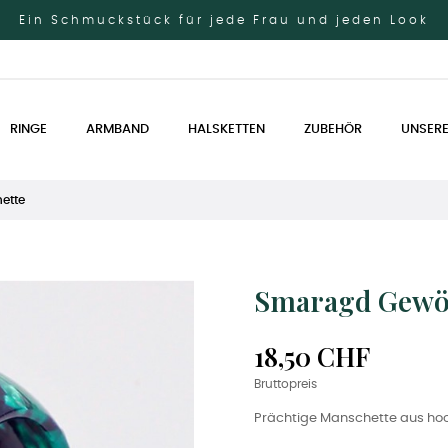
Ein Schmuckstück für jede Frau und jeden Look
RINGE
ARMBAND
HALSKETTEN
ZUBEHÖR
UNSERE
ette
Smaragd Gewöl
18,50 CHF
Bruttopreis
Prächtige Manschette aus ho