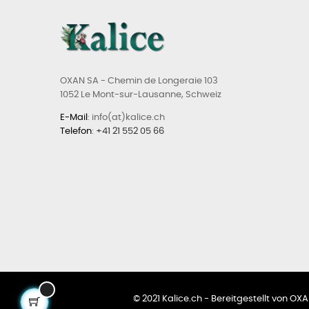
OXAN SA - Chemin de Longeraie 103
1052 Le Mont-sur-Lausanne, Schweiz
E-Mail
: info(at)kalice.ch
Telefon
:
+41 21 552 05 66
© 2021 Kalice.ch - Bereitgestellt von O