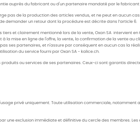
antie auprès du fabricant ou d'un partenaire mandaté par le fabricant
arge pas de la production des articles vendus, et ne peut en aucun cas a
té de demander un retour dont la procédure est décrite dans l’article 6.
tiers et clairement mentionné lors de la vente, Oxan SA intervient en ta
 à la mise en ligne de l'offre, la vente, la confirmation de la vente au 
 pas ses partenaires, et n'assure par conséquent en aucun cas la réali
ilisation du service fourni par Oxan SA - kalice.ch.
produits ou services de ses partenaires. Ceux-ci sont garantis directe
r l'usage privé uniquement. Toute utilisation commerciale, notamment au
e par une exclusion immédiate et définitive du cercle des membres. Le