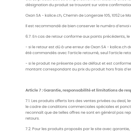
désignation du produit se trouvant sur votre confirmat
Oxan SA - kalice.ch, Chemin de Longeraie 105, 1052 Le 
Il est recommandé de bien conserver le numéro d’envoi du 
6.7. En cas de retour conforme aux points précédents, le
- si le retour est dû à une erreur de Oxan SA - kalice.ch d
été commandés avec l’article retourné, seul l’article reto
- si le produit ne présente pas de défaut et est conforme à
montant correspondant au prix du produit hors frais d’env
Article 7 : Garantie, responsabilité et limitations de re
7.1. Les produits offerts lors des ventes privées ou deal
le cadre de conditions commerciales spéciales et ponctu
reconnaît que de telles offres ne sont en général pas rep
retours.
7.2. Pour les produits proposés par le site avec garantie