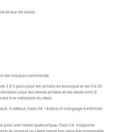
e erreur de saisie.
idation de chaque commande.
de 3 à 5 jours pour les achats en boutique et de 3 à 30
 livraison pour les ventes privées et les deals sont à
ite à la validation du deal.
roduit. A défaut, Oxan SA - kalice.ch s’engage à informer
elles pour une raison quelconque, Oxan SA n'apporte
ison du produit au client serait par deux fois impossible.