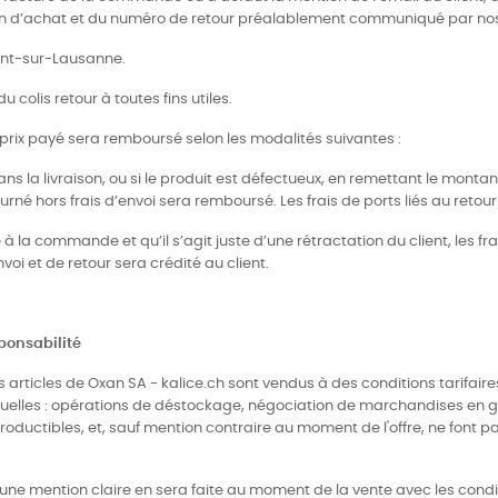
ion d’achat et du numéro de retour préalablement communiqué par nos 
Mont-sur-Lausanne.
colis retour à toutes fins utiles.
 prix payé sera remboursé selon les modalités suivantes :
ans la livraison, ou si le produit est défectueux, en remettant le montant
urné hors frais d’envoi sera remboursé. Les frais de ports liés au retour
 la commande et qu’il s’agit juste d’une rétractation du client, les frai
oi et de retour sera crédité au client.
sponsabilité
, les articles de Oxan SA - kalice.ch sont vendus à des conditions tarif
elles : opérations de déstockage, négociation de marchandises en gros
roductibles, et, sauf mention contraire au moment de l'offre, ne font p
, une mention claire en sera faite au moment de la vente avec les condi