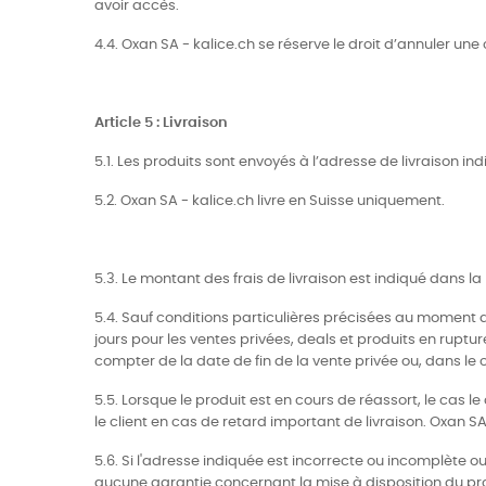
avoir accès.
4.4. Oxan SA - kalice.ch se réserve le droit d’annuler u
Article 5 : Livraison
5.1. Les produits sont envoyés à l’adresse de livraison 
5.2. Oxan SA - kalice.ch livre en Suisse uniquement.
5.3. Le montant des frais de livraison est indiqué dans 
5.4. Sauf conditions particulières précisées au moment d
jours pour les ventes privées, deals et produits en ruptur
compter de la date de fin de la vente privée ou, dans le
5.5. Lorsque le produit est en cours de réassort, le cas l
le client en cas de retard important de livraison. Oxan 
5.6. Si l'adresse indiquée est incorrecte ou incomplète 
aucune garantie concernant la mise à disposition du produi