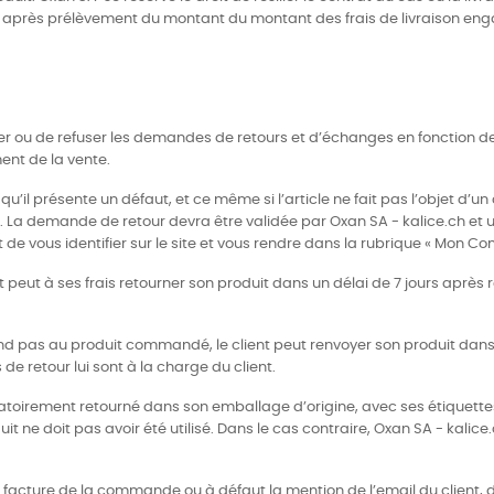
s après prélèvement du montant du montant des frais de livraison eng
pter ou de refuser les demandes de retours et d’échanges en fonction de
ent de la vente.
 qu’il présente un défaut, et ce même si l’article ne fait pas l’objet d’u
s. La demande de retour devra être validée par Oxan SA - kalice.ch et
t de vous identifier sur le site et vous rendre dans la rubrique « Mon Co
t peut à ses frais retourner son produit dans un délai de 7 jours apr
spond pas au produit commandé, le client peut renvoyer son produit dan
de retour lui sont à la charge du client.
obligatoirement retourné dans son emballage d’origine, avec ses étiqu
t ne doit pas avoir été utilisé. Dans le cas contraire, Oxan SA - kalice.
la facture de la commande ou à défaut la mention de l’email du client