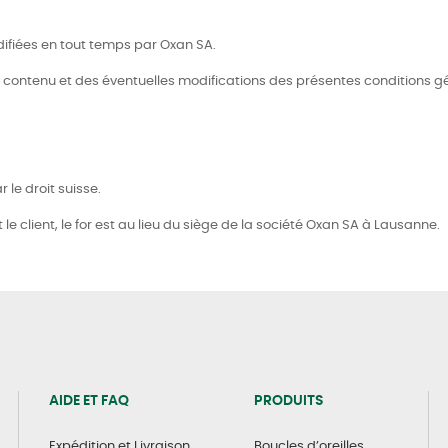
difiées en tout temps par Oxan SA.
du contenu et des éventuelles modifications des présentes conditions gé
r le droit suisse.
t le client, le for est au lieu du siège de la société Oxan SA à Lausanne.
AIDE ET FAQ
PRODUITS
Expédition et Livraison
Boucles d’oreilles