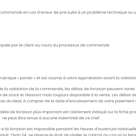
ne commande en cas d’erreur de prix suite à un problème technique ou un
indiquée par le client au cours du processus de commande.
la rubrique « panier » et est soumis à votre approbation avant la val
e la validation de la commande, les délais de livraison peuvent varier 
e de stock et réassort mais toujours disponible à la vente. Les délais de
 cas du deal, à compter de la date d’encaissement de votre paiement su
e délai de livraison plus important est clairement indiqué sur la fiche p
SA ne peut être tenue à aucune indemnité de ce chef.
ou si la livraison est impossible pendant les heures d'ouverture habitu
t. Oxan SA se réserve le droit de résilier le contrat au cas où la livra