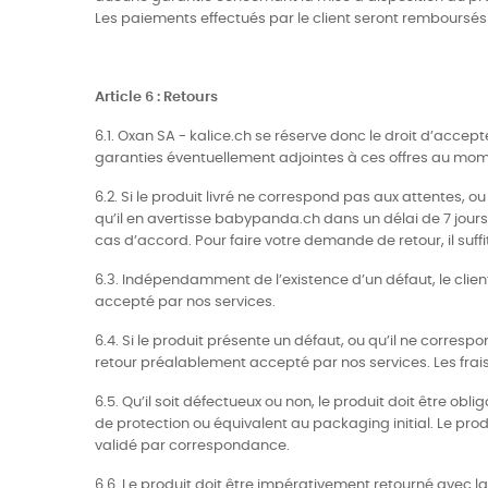
Les paiements effectués par le client seront remboursé
Article 6 : Retours
6.1. Oxan SA - kalice.ch se réserve donc le droit d’acce
garanties éventuellement adjointes à ces offres au mom
6.2. Si le produit livré ne correspond pas aux attentes, ou
qu’il en avertisse babypanda.ch dans un délai de 7 jour
cas d’accord. Pour faire votre demande de retour, il suffi
6.3. Indépendamment de l’existence d’un défaut, le clien
accepté par nos services.
6.4. Si le produit présente un défaut, ou qu’il ne corre
retour préalablement accepté par nos services. Les frais 
6.5. Qu’il soit défectueux ou non, le produit doit être 
de protection ou équivalent au packaging initial. Le produi
validé par correspondance.
6.6. Le produit doit être impérativement retourné avec 