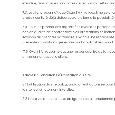
étendue, ainsi que les modalités de recours à cette gar
7.3. Le client reconnaît que Oxan SA - kalice.ch ne se ch
produit est livré déjà défectueux, le client a la possibili
7.4. Pour les promotions organisées avec des partenaires 
non en qualité de contractant. Ses prestations se limitent
livraison du client au partenaire. Oxan SA ne représente
présentes conditions générales sont applicables pour l'ut
7.5. Oxan SA n'assume aucune responsabilité du fait des 
entretiennent avec le client.
Article 8 : Conditions d'utilisation du site
8.1 L'utilisation du site babypanda.ch est autorisée pou
le site, est strictement interdite.
8.2 Toute violation de cette obligation sera sanctionné