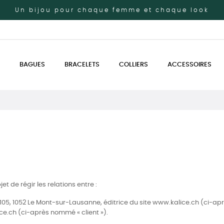
Un bijou pour chaque femme et chaque look
BAGUES
BRACELETS
COLLIERS
ACCESSOIRES
t de régir les relations entre :
105, 1052 Le Mont-sur-Lausanne, éditrice du site www.kalice.ch (ci-apr
.ch (ci-après nommé « client »).