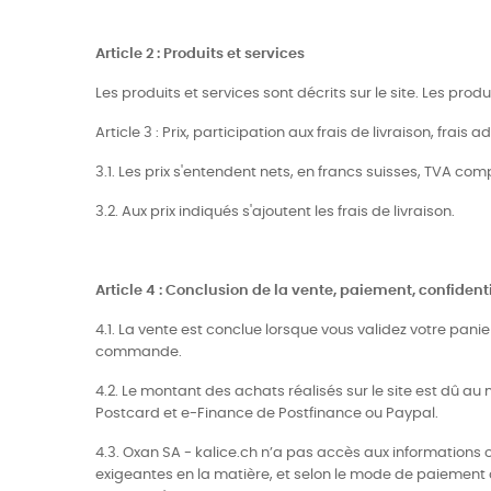
Article 2 : Produits et services
Les produits et services sont décrits sur le site. Les pro
Article 3 : Prix, participation aux frais de livraison, frais a
3.1. Les prix s'entendent nets, en francs suisses, TVA com
3.2. Aux prix indiqués s'ajoutent les frais de livraison.
Article 4 : Conclusion de la vente, paiement, confidenti
4.1. La vente est conclue lorsque vous validez votre pani
commande.
4.2. Le montant des achats réalisés sur le site est dû 
Postcard et e-Finance de Postfinance ou Paypal.
4.3. Oxan SA - kalice.ch n’a pas accès aux informations 
exigeantes en la matière, et selon le mode de paiement c