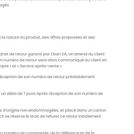
agés.
 la nature du produit, des offres proposées et des
n droit de retour garanti par Oxan SA, on attend du client
 un numéro de retour sera alors communiqué au client en
mpte » et « Service après-vente ».
ès réception de son numéro de retour préalablement
s un délai de 7 jours après réception de son numéro de
ettes d’origine non endommagées, et placé dans un carton
ch se réserve le droit de refuser ce retour initialement
, du numéro de commande, de la référence et de la