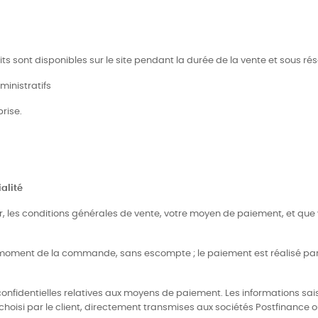
duits sont disponibles sur le site pendant la durée de la vente et sous r
dministratifs
prise.
alité
er, les conditions générales de vente, votre moyen de paiement, et que
au moment de la commande, sans escompte ; le paiement est réalisé pa
confidentielles relatives aux moyens de paiement. Les informations sais
hoisi par le client, directement transmises aux sociétés Postfinance o