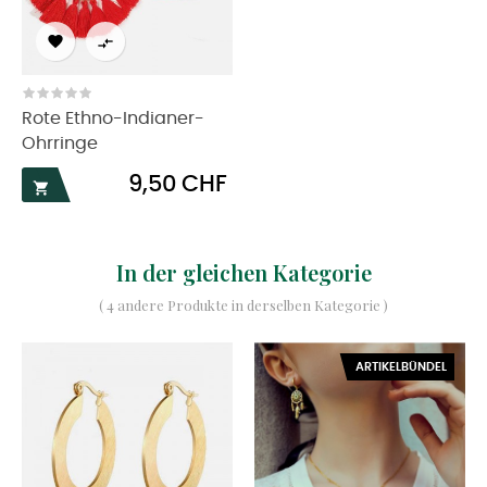


Rote Ethno-Indianer-
Ohrringe
Preis
9,50 CHF

In der gleichen Kategorie
( 4 andere Produkte in derselben Kategorie )
ARTIKELBÜNDEL