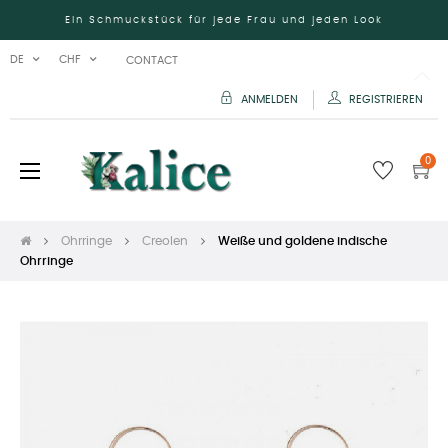
Ein Schmuckstück für jede Frau und jeden Look
DE
CHF
CONTACT
ANMELDEN
REGISTRIEREN
0
Umschalten
☰
der
Navigation
Ohrringe
Creolen
Weiße und goldene indische
Ohrringe