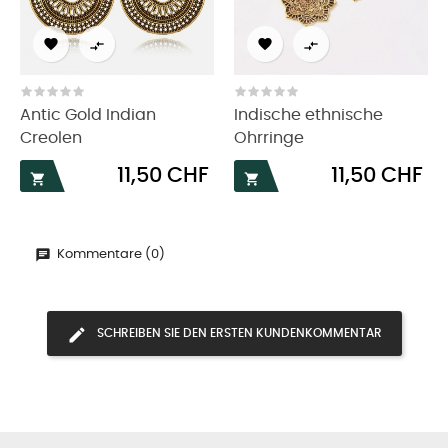




Antic Gold Indian
Indische ethnische
Creolen
Ohrringe
Preis
Preis
11,50 CHF
11,50 CHF


Kommentare (0)
SCHREIBEN SIE DEN ERSTEN KUNDENKOMMENTAR