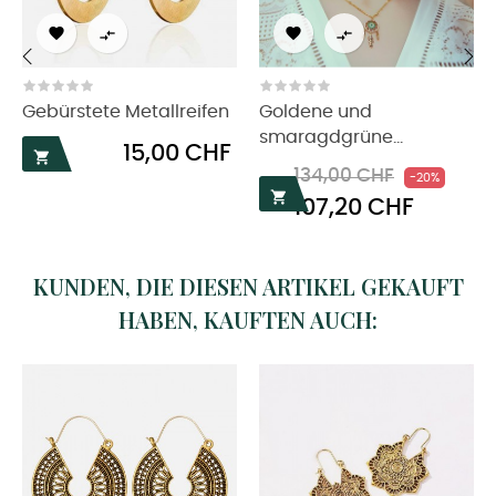




‹
›
Gebürstete Metallreifen
Goldene und
smaragdgrüne...
Preis
15,00 CHF

Regulärer
Preis
134,00 CHF
-20%
Preis

107,20 CHF
KUNDEN, DIE DIESEN ARTIKEL GEKAUFT
HABEN, KAUFTEN AUCH: