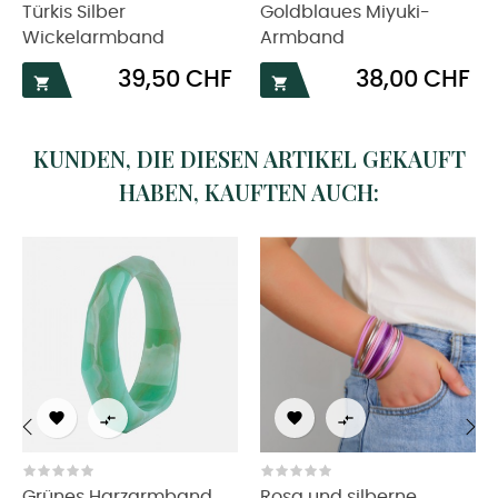
Türkis Silber
Goldblaues Miyuki-
Wickelarmband
Armband
Preis
Preis
39,50 CHF
38,00 CHF


KUNDEN, DIE DIESEN ARTIKEL GEKAUFT
HABEN, KAUFTEN AUCH:




‹
›
Grünes Harzarmband
Rosa und silberne...